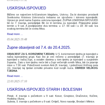
05.04.2025 19:52
USKRSNA ISPOVIJED
Bližimo se najvećem kršćanskom blagdanu, Uskrsu. Da bi dostojno proslavili
Svetkovinu Kristova Uskrsnuća trebamo se skrušeno i iskreno ispovijediti.
Upravo je pred nama župska uskrsna ispovijed. ŽUPNA USKRSNA ISPOVIJED
bit će 7. travnja, ponedjeljak Bit će tri termina za ispovijed. Prijepodne jedan
termin u 9 sat. A poslijepodne dva termina: u 17: 00 sati i u 18: 30 sati. Iza
svakog termina bit će sveta Misa.
Read more …
05.04.2025 19:48
Župne obavijesti od 7.4. do 20.4.2025.
OBAVJEST ZA 5. KORIZMENI TJEDAN:
U 5. korizmenom tjednu je ispovijed u
našoj ispovjednoj grupi. Kao što je već rečeno u ponedjeljak (7. travnja) je
ispovijed u našoj župi, a ostalim danima u tom tjednu je ispovijed u susjednim
župama. Zato u tom tjednu neće biti u župi večernjih svetih Misa, biti će jutarnje
mise u 7:30 sati. Pobožnosti svetom Anti (8. travnja), i pobožnost Križnog puta
(11. travnja) taj tjedan izmolite privatno kod svojih kuća.
OBREDI VELIKOG
TJEDNA
Read more …
22.03.2025 17:10
USKRSNA ISPOVJED STARIH I BOLESNIH
Petak, 4. travnja
s početkom u 9 sati: Kosor, Gnojnice, Dračevice, Kočine,
Hodbina i Buna.
Subota, 5. travnja
s početkom u 9 sati: Ortiješ, Novo naselje, Brodari i Mlinice.