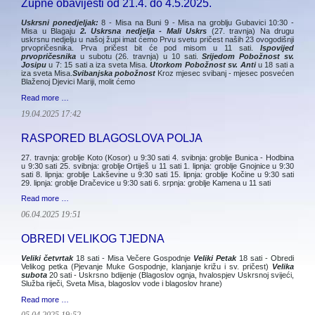
Župne obavijesti od 21.4. do 4.5.2025.
Uskrsni ponedjeljak:
8 - Misa na Buni 9 - Misa na groblju Gubavici 10:30 -
Misa u Blagaju
2. Uskrsna nedjelja - Mali Uskrs
(27. travnja) Na drugu
uskrsnu nedjelju u našoj župi imat ćemo Prvu svetu pričest naših 23 ovogodišnji
prvopričesnika. Prva pričest bit će pod misom u 11 sati.
Ispovijed
prvopričesnika
u subotu (26. travnja) u 10 sati.
Srijedom Pobožnost sv.
Josipu
u 7: 15 sati a iza sveta Misa.
Utorkom Pobožnost sv. Anti
u 18 sati a
iza sveta Misa.
Svibanjska pobožnost
Kroz mjesec svibanj - mjesec posvećen
Blaženoj Djevici Mariji, molit ćemo
Read more …
19.04.2025 17:42
RASPORED BLAGOSLOVA POLJA
27. travnja: groblje Koto (Kosor) u 9:30 sati 4. svibnja: groblje Bunica - Hodbina
u 9:30 sati 25. svibnja: groblje Ortiješ u 11 sati 1. lipnja: groblje Gnojnice u 9:30
sati 8. lipnja: groblje Lakševine u 9:30 sati 15. lipnja: groblje Kočine u 9:30 sati
29. lipnja: groblje Dračevice u 9:30 sati 6. srpnja: groblje Kamena u 11 sati
Read more …
06.04.2025 19:51
OBREDI VELIKOG TJEDNA
Veliki četvrtak
18 sati - Misa Večere Gospodnje
Veliki Petak
18 sati - Obredi
Velikog petka (Pjevanje Muke Gospodnje, klanjanje križu i sv. pričest)
Velika
subota
20 sati - Uskrsno bdijenje (Blagoslov ognja, hvalospjev Uskrsnoj svijeći,
Služba riječi, Sveta Misa, blagoslov vode i blagoslov hrane)
Read more …