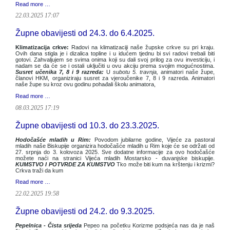
Read more …
22.03.2025 17:07
Župne obavijesti od 24.3. do 6.4.2025.
Klimatizacija crkve:
Radovi na klimatizaciji naše župske crkve su pri kraju.
Ovih dana stigla je i dizalica topline i u idućem tjednu bi svi radovi trebali biti
gotovi. Zahvaljujem se svima onima koji su dali svoj prilog za ovu investiciju, i
nadam se da će se i ostali uključiti u ovu akciju prema svojim mogućnostima.
Susret učenika 7, 8 i 9 razreda:
U
subotu 5. travnja,
animatori naše župe,
članovi HKM, organiziraju susret za vjeroučenike 7, 8 i 9 razreda. Animatori
naše župe su kroz ovu godinu pohađali školu animatora,
Read more …
08.03.2025 17:19
Župne obavijesti od 10.3. do 23.3.2025.
Hodočašće mladih u Rim:
Povodom jubilarne godine, Vijeće za pastoral
mladih naše Biskupije organizira hodočašće mladih u Rim koje će se održati od
27. srpnja do 3. kolovoza 2025. Sve dodatne informacije za ovo hodočašće
možete naći na stranici Vijeća mladih Mostarsko - duvanjske biskupije.
KUMSTVO I POTVRDE ZA KUMSTVO
Tko može biti kum na krštenju i krizmi?
Crkva traži da kum
Read more …
22.02.2025 19:58
Župne obavijesti od 24.2. do 9.3.2025.
Pepelnica - Čista srijeda
Pepeo na početku Korizme podsjeća nas da je naš