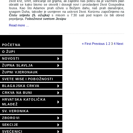
život križ, smrt, odricanje od grijeha, ali zajedno nas potiču da je vazmeni plan
obratiti se kako bismo se otvorili i dosegli novi i proslavljeni život Gospodina
Isusa. Kao što Adamov prah oživio u Božjem dahu, naš prah današnjice,
snagom Duha, također je usmjeren na uskrsni život. Korizmu započinjemo na
Čistu srijedu (5. ožujka)
s misom u 7:30 sati pod kojom će biti obred
pepeljanja. P
obožnost svetom Josipu
Read more …
Page 3 of 4
« First
Previous
1
2
3
4
Next
POČETNA
O ŽUPI
NOVOSTI
ŽUPNA SLAVLJA
ŽUPNI VJERONAUK
SVETE MISE I POBOŽNOSTI
BLAGAJSKA CRKVA
CRKVA NA BUNI
HRVATSKA KATOLIČKA
MLADEŽ
SV. VERONIKA
ZBOROVI
SEKCIJE
SVEĆENICI