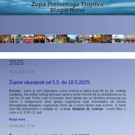
2025
04.05.2025 08:50
Župne obavijesti od 5.5. do 18.5.2025.
Krizma -
kako je već najavljeno sveta krizma u našoj župi bit će 18. svibnja
(nedjelja). Na molbu našeg biskupa satnica svete krizme bit će prebačena sa 11
sati na 10 sati. Pošto naši krizmanici idući tjedan idu na školsku ekskurziju pa
nismo u mogućnosti idući tjedan organizirat ispit krizmanika od strane
biskupijskog delegata, organizirat ćemo ga u onom tjednu prije krizme. O tome
ćete biti obavješteni u nedjelju 11. svibnja.
Nedjelja 11. svibnja
- svete Mise u
crkvi u 8, 9:30 i 11 sati.
Read more …
19.04.2025 17:44