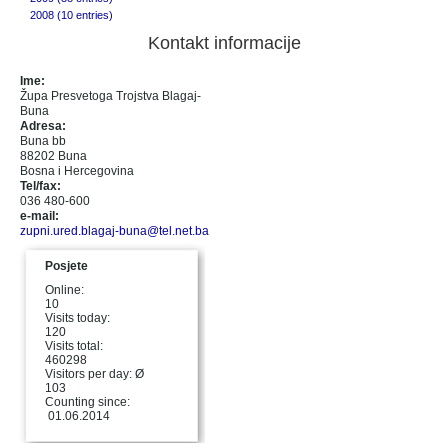
2008 (10 entries)
Kontakt informacije
Ime:
Župa Presvetoga Trojstva Blagaj-
Buna
Adresa:
Buna bb
88202 Buna
Bosna i Hercegovina
Tel/fax:
036 480-600
e-mail:
zupni.ured.blagaj-buna@tel.net.ba
Posjete
Online:
10
Visits today:
120
Visits total:
460298
Visitors per day: Ø
103
Counting since:
01.06.2014