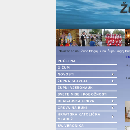
1
2
3
Župa Blagaj-Buna
Župa Blagaj-Bun
« b
POČETNA
Pr
O ŽUPI
NOVOSTI
Pa
ŽUPNA SLAVLJA
ŽUPNI VJERONAUK
SVETE MISE I POBOŽNOSTI
BLAGAJSKA CRKVA
CRKVA NA BUNI
HRVATSKA KATOLIČKA
MLADEŽ
SV. VERONIKA