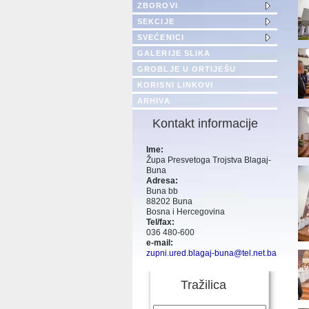
ZBOROVI
SEKCIJE
SVEĆENICI
GALERIJE SLIKA
GROBLJE U ORTIJEŠU
KORISNI LINKOVI
ARHIVA
Kontakt informacije
Ime:
Župa Presvetoga Trojstva Blagaj-
Buna
Adresa:
Buna bb
88202 Buna
Bosna i Hercegovina
Tel/fax:
036 480-600
e-mail:
zupni.ured.blagaj-buna@tel.net.ba
Tražilica