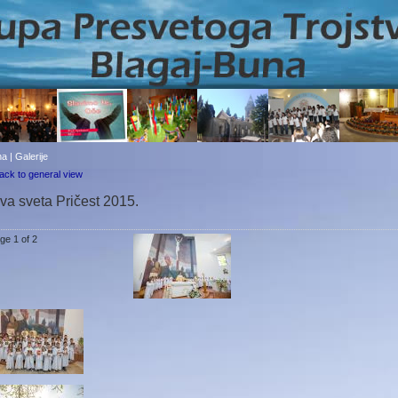
a | Galerije
ack to general view
va sveta Pričest 2015.
ge 1 of 2