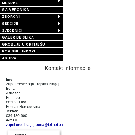
MLADEŽ
SV. VERONIKA
ZBOROVI
SEKCIJE
SVEĆENICI
GALERIJE SLIKA
GROBLJE U ORTIJEŠU
KORISNI LINKOVI
ARHIVA
Kontakt informacije
Ime:
Župa Presvetoga Trojstva Blagaj-
Buna
Adresa:
Buna bb
88202 Buna
Bosna i Hercegovina
Tel/fax:
036 480-600
e-mail:
zupni.ured.blagaj-buna@tel.net.ba