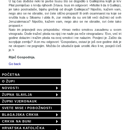
U taj čas dođoše neki te javiše Isusu što se dogodilo s Galilejcima kojih je krv
Pilat pomiješao s krvlju njihovih žrtava. Isus im odgovori: »Mislite li da ti Galilejci,
jer tako postradaše, bijahu grešniji od drugih Galilejaca? Nipošto, kažem vam,
nego ako se ne obratite, svi ćete slično propasti! Ili onih osamnaest na koje se
srušila kula u Siloamu i ubila ih, zar mislite da su oni bili veći dužnici od svih
Jeruzalemaca? Nipošto, kažem vam, nego ako se ne obratite, svi ćete tako
propasti.«
Nato im pripovjedi ovu prispodobu: »Imao netko smokvu zasađenu u svom
vinogradu. Dođe tražeć ploda na njoj i ne nađe pa reče vinogradaru: ’Evo, već tri
godine dolazim i tražim ploda na ovoj smokvi i ne nalazim. Posijeci je. Zašto da
iscrpljuje zemlju?’ A on mu odgovori: ’Gospodaru, ostavi je još ove godine dok je
ne okopam i ne pognojim. Možda će ubuduće ipak uroditi. Ako li ne, posjeći ćeš
je.’«
Riječ Gospodnja.
Go back
POČETNA
O ŽUPI
NOVOSTI
ŽUPNA SLAVLJA
ŽUPNI VJERONAUK
SVETE MISE I POBOŽNOSTI
BLAGAJSKA CRKVA
CRKVA NA BUNI
HRVATSKA KATOLIČKA