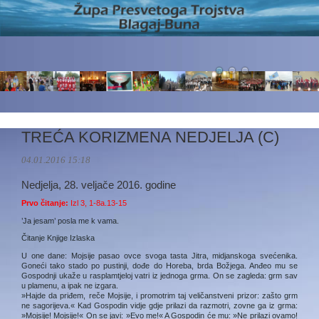
TREĆA KORIZMENA NEDJELJA (C)
04.01.2016 15:18
Nedjelja, 28. veljače 2016. godine
Prvo čitanje:
Izl 3, 1-8a.13-15
’Ja jesam’ posla me k vama.
Čitanje Knjige Izlaska
U one dane: Mojsije pasao ovce svoga tasta Jitra, midjanskoga svećenika.
Goneći tako stado po pustinji, dođe do Horeba, brda Božjega. Anđeo mu se
Gospodnji ukaže u rasplamtjeloj vatri iz jednoga grma. On se zagleda: grm sav
u plamenu, a ipak ne izgara.
»Hajde da priđem, reče Mojsije, i promotrim taj veličanstveni prizor: zašto grm
ne sagorijeva.« Kad Gospodin vidje gdje prilazi da razmotri, zovne ga iz grma:
»Mojsije! Mojsije!« On se javi: »Evo me!« A Gospodin će mu: »Ne prilazi ovamo!