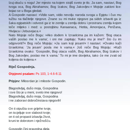
Izuj obuću s nogu! Jer mjesto na kojem stojiš sveto je tlo. Ja sam, nastavi, Bog
tvoga oca, Bog Abrahamov, Bog Izakov, Bog Jakovljev.« Mojsije zakloni lice:
bojao se u Boga gledati.
A Gospodin nastavi: »Vidio sam, vidio nevolju naroda svoga u Egiptu i čuo mu
tužbu na tlačitelje njegove. Znane su mi muke njegove pa siđoh izbaviti ga iz
šaka egipatskih i odvesti ga iz te zemlje u zemlju dobru i prostranu zemlju kojom
teče mlijeko i med: u postojbinu Kanaanaca, Hetita, Amorejaca, Perižana,
Hivijaca i Jebusejaca.«
Nato Mojsije reče Bogu: »Ako dođem k Izraelcima pa im kažem: ’Bog otaca
vaših poslao me k vama’, i oni me zapitaju: ’Kako mu je ime?’ što ću im
odgovoriti?« Bog reče Mojsiju: »Ja sam koji jesam!« I nastavi: »Ovako kaži
Izraelcima: ’Ja jesam’ posla me k vama.« Još reče Bog Mojsiju: »Kaži
Izraelcima ovako: ’Gospodin, Bog otaca vaših, Bog Abrahamov, Bog Izakov i
Bog Jakovljev, poslao me k vama.’ To mi je ime dovijeka, tako će me zvati od
koljena do koljena.«
Riječ Gospodnja.
Otpjevni psalam:
Ps 103, 1-4.6-8.11
Pripjev:
Milosrdan je i milostiv Gospodin.
Blagoslivljaj, dušo moja, Gospodina
i sve što je u meni, sveto ime njegovo!
Blagoslivljaj, dušo moja, Gospodina
i ne zaboravi dobročinstava njegovih!
On ti otpušta sve grijehe tvoje,
on iscjeljuje sve slabosti tvoje;
on ti od propasti izbavlja život,
kruni te dobrotom i nježnošću.
Gospodin čini pravedna djela