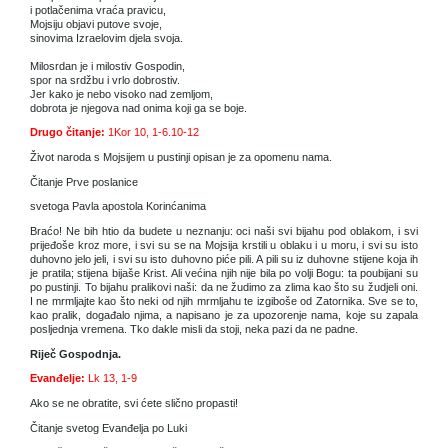
i potlačenima vraća pravicu,
Mojsiju objavi putove svoje,
sinovima Izraelovim djela svoja.
Milosrdan je i milostiv Gospodin,
spor na srdžbu i vrlo dobrostiv.
Jer kako je nebo visoko nad zemljom,
dobrota je njegova nad onima koji ga se boje.
Drugo čitanje:
1Kor 10, 1-6.10-12
Život naroda s Mojsijem u pustinji opisan je za opomenu nama.
Čitanje Prve poslanice
svetoga Pavla apostola Korinćanima
Braćo! Ne bih htio da budete u neznanju: oci naši svi bijahu pod oblakom, i svi
prijeđoše kroz more, i svi su se na Mojsija krstili u oblaku i u moru, i svi su isto
duhovno jelo jeli, i svi su isto duhovno piće pili. A pili su iz duhovne stijene koja ih
je pratila; stijena bijaše Krist. Ali većina njih nije bila po volji Bogu: ta poubijani su
po pustinji. To bijahu pralikovi naši: da ne žudimo za zlima kao što su žudjeli oni.
I ne mrmljajte kao što neki od njih mrmljahu te izgiboše od Zatornika. Sve se to,
kao pralik, događalo njima, a napisano je za upozorenje nama, koje su zapala
posljednja vremena. Tko dakle misli da stoji, neka pazi da ne padne.
Riječ Gospodnja.
Evanđelje:
Lk 13, 1-9
Ako se ne obratite, svi ćete slično propasti!
Čitanje svetog Evanđelja po Luki