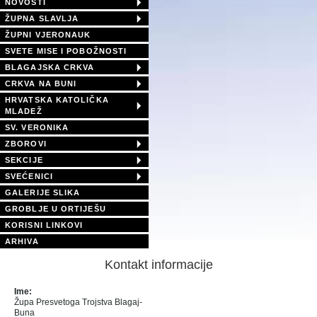
NOVOSTI
ŽUPNA SLAVLJA
ŽUPNI VJERONAUK
SVETE MISE I POBOŽNOSTI
BLAGAJSKA CRKVA
CRKVA NA BUNI
HRVATSKA KATOLIČKA
MLADEŽ
SV. VERONIKA
ZBOROVI
SEKCIJE
SVEĆENICI
GALERIJE SLIKA
GROBLJE U ORTIJEŠU
KORISNI LINKOVI
ARHIVA
Kontakt informacije
Ime:
Župa Presvetoga Trojstva Blagaj-
Buna