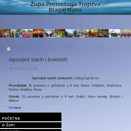
Ispovijed starih i bolesnih
30.11.2024 21:24
Ispovijed starih i bolesnih
u našoj župi bit će:
Ponedjeljak
,
9.
prosinca s početkom u 8 sati: Kosor, Gnojnice, Dračevice,
Kočine, Hodbina i Buna.
Utorak
, 10
.
prosinca s početkom u 8 sati: Ortiješ, Novo naselje, Brodari i
Mlinice.
Go back
POČETNA
O ŽUPI