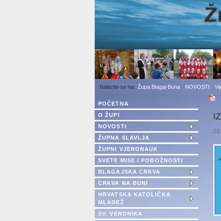
1
2
3
Župa Blagaj-Buna
NOVOSTI
Vi
POČETNA
I
O ŽUPI
NOVOSTI
18
ŽUPNA SLAVLJA
ŽUPNI VJERONAUK
SVETE MISE I POBOŽNOSTI
BLAGAJSKA CRKVA
CRKVA NA BUNI
HRVATSKA KATOLIČKA
MLADEŽ
SV. VERONIKA