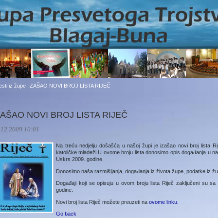
jesti iz župe
IZAŠAO NOVI BROJ LISTA RIJEČ
ZAŠAO NOVI BROJ LISTA RIJEČ
.12.2009 10:01
Na treću nedjelju došašća u našoj župi je izašao novi broj lista R
katoličke mladeži.U ovome broju lista donosimo opis događanja u našo
Uskrs 2009. godine.
Donosimo naša razmišljanja, događanja iz života župe, podatke iz žup
Događaji koji se opisuju u ovom broju lista Riječ zaključeni su
godine.
Novi broj lista Riječ možete preuzeti na
ovome linku
.
Go back