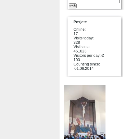
Posjete
Online:
17
Visits today:
328
Visits total:
461023
Visitors per day: Ø
103
Counting since:
01.06.2014