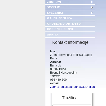
ZBOROVI
SEKCIJE
SVEĆENICI
GALERIJE SLIKA
GROBLJE U ORTIJEŠU
KORISNI LINKOVI
ARHIVA
Kontakt informacije
Ime:
Župa Presvetoga Trojstva Blagaj-
Buna
Adresa:
Buna bb
88202 Buna
Bosna i Hercegovina
Tel/fax:
036 480-600
e-mail:
zupni.ured.blagaj-buna@tel.net.ba
Tražilica