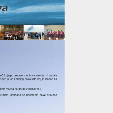
iječ kojega uređuje medijska sekcija Hrvatske
j župi od zadnjeg broja lista koji je izašao za
nih matica, te druge zanimljivosti.
 sa krajem, odnosno sa početkom nove crkvene