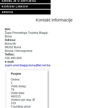
GROBLJE U ORTIJEŠU
KORISNI LINKOVI
ARHIVA
Kontakt informacije
Ime:
Župa Presvetoga Trojstva Blagaj-
Buna
Adresa:
Buna bb
88202 Buna
Bosna i Hercegovina
Tel/fax:
036 480-600
e-mail:
zupni.ured.blagaj-buna@tel.net.ba
Posjete
Online:
1
Visits today:
79
Visits total:
460115
Visitors per day: Ø
103
Counting since: