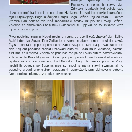
rođenje Spasitelja. Sv. misu
Polnoćku s nama je slavio don
Zdrvako Ivanković koji uvijek rado
dođe u pomoć kad god je to potrebno. Hvala mu. U svojoj propovijedi tumačo je
tajnu utjelovljenja Boga u čovjeku, tajnu Boga Božića koji se rađa i u ovom
vremenu da donese mir. Naš mandolinski sastav okupio se i ovog Božića.
Zajedno sa zborovima
Put ljubavi
i
Mir
svirali su i pjevali na sv. misama kroz
cijelo božićno vrijeme.
Prvu nedjeljnu misu u Novoj godini s nama su slavili
naši župnici
don Željko
Majić i don Ivo Šutalo. Don Željko je u svome kratkom odmoru posjetio i
svoju
župu.
Toliki rad i lijepe uspomene ne zaboravljaju se, tako da je svaki sustret s
don Željkom posebna radost i zahvalni smo mu kada nađe vremena, navrati,
sjeti nas se u molitvi. Znamo da prati naš rad pa ga i ovim putem pozdravljamo i
želimo svaki Božji blagoslov. Sadašnji župni upravitelj don Bernard iskoristio je
taj dolazak i pozvao don Ivu, don Milu i don Dragu da nam se pridruže. Zbog
nedjeljnih obveza po župama nisu svi mogli s nama slaviti sv.misu, ali to
popodne proveli smo u župi, blagdanski raspoloženi, puni dojmova s dočeka
Nove godine i planova, za neke nove susrete...