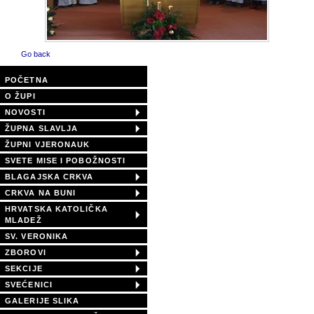
Go back
POČETNA
O ŽUPI
NOVOSTI
ŽUPNA SLAVLJA
ŽUPNI VJERONAUK
SVETE MISE I POBOŽNOSTI
BLAGAJSKA CRKVA
CRKVA NA BUNI
HRVATSKA KATOLIČKA
MLADEŽ
SV. VERONIKA
ZBOROVI
SEKCIJE
SVEĆENICI
GALERIJE SLIKA