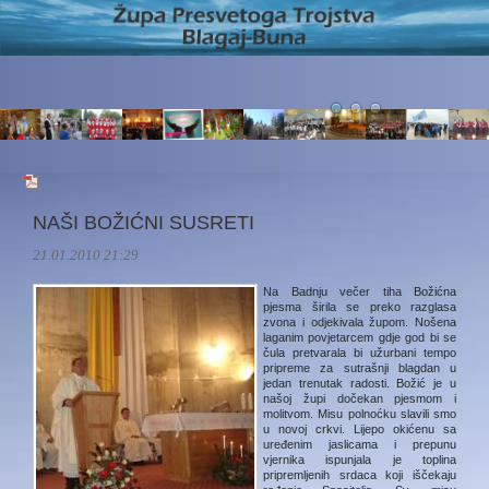
NAŠI BOŽIĆNI SUSRETI
21.01.2010 21:29
Na Badnju večer tiha Božićna
pjesma širila se preko razglasa
zvona i odjekivala župom. Nošena
laganim povjetarcem gdje god bi se
čula pretvarala bi užurbani tempo
pripreme za sutrašnji blagdan u
jedan trenutak radosti. Božić je u
našoj župi dočekan pjesmom i
molitvom. Misu polnoćku slavili smo
u novoj crkvi. Lijepo okićenu sa
uređenim jaslicama i prepunu
vjernika ispunjala je toplina
pripremljenih srdaca koji iščekaju