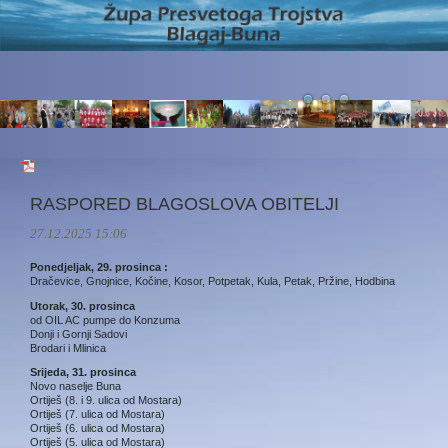
RASPORED BLAGOSLOVA OBITELJI
27.12.2025 15:06
Ponedjeljak, 29. prosinca :
Dračevice, Gnojnice, Kočine, Kosor, Potpetak, Kula, Petak, Pržine, Hodbina
Utorak, 30. prosinca
od OIL AC pumpe do Konzuma
Donji i Gornji Sadovi
Brodari i Mlinica
Srijeda, 31. prosinca
Novo naselje Buna
Ortiješ (8. i 9. ulica od Mostara)
Ortiješ (7. ulica od Mostara)
Ortiješ (6. ulica od Mostara)
Ortiješ (5. ulica od Mostara)