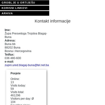
GROBLJE U ORTIJEŠU
KORISNI LINKOVI
ARHIVA
Kontakt informacije
Ime:
Župa Presvetoga Trojstva Blagaj-
Buna
Adresa:
Buna bb
88202 Buna
Bosna i Hercegovina
Tel/fax:
036 480-600
e-mail:
zupni.ured.blagaj-buna@tel.net.ba
Posjete
Online:
13
Visits today:
59
Visits total:
461296
Visitors per day: Ø
104