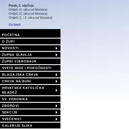
Petak, 2. siječnja
Ortiješ (4. ulica od Mostara)
Ortiješ (3. ulica od Mostara)
Ortiješ (1. i 2. ulica od Mostara)
Go back
POČETNA
O ŽUPI
NOVOSTI
ŽUPNA SLAVLJA
ŽUPNI VJERONAUK
SVETE MISE I POBOŽNOSTI
BLAGAJSKA CRKVA
CRKVA NA BUNI
HRVATSKA KATOLIČKA
MLADEŽ
SV. VERONIKA
ZBOROVI
SEKCIJE
SVEĆENICI
GALERIJE SLIKA