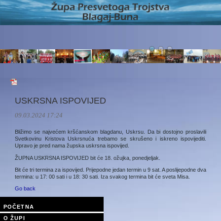
USKRSNA ISPOVIJED
09.03.2024 17:24
Bližimo se najvećem kršćanskom blagdanu, Uskrsu. Da bi dostojno proslavili
Svetkovinu Kristova Uskrsnuća trebamo se skrušeno i iskreno ispovijediti.
Upravo je pred nama župska uskrsna ispovijed.
ŽUPNA USKRSNA ISPOVIJED bit će 18. ožujka, ponedjeljak.
Bit će tri termina za ispovijed. Prijepodne jedan termin u 9 sat. A poslijepodne dva
termina: u 17: 00 sati i u 18: 30 sati. Iza svakog termina bit će sveta Misa.
Go back
POČETNA
O ŽUPI