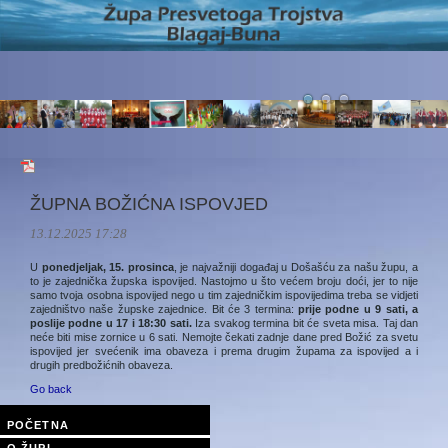
ŽUPNA BOŽIĆNA ISPOVJED
13.12.2025 17:28
U
ponedjeljak, 15. prosinca
, je najvažniji događaj u Došašću za našu župu, a
to je zajednička župska ispovijed. Nastojmo u što većem broju doći, jer to nije
samo tvoja osobna ispovijed nego u tim zajedničkim ispovijedima treba se vidjeti
zajedništvo naše župske zajednice. Bit će 3 termina:
prije podne u 9 sati, a
poslije podne u 17 i 18:30 sati.
Iza svakog termina bit će sveta misa. Taj dan
neće biti mise zornice u 6 sati. Nemojte čekati zadnje dane pred Božić za svetu
ispovijed jer svećenik ima obaveza i prema drugim župama za ispovijed a i
drugih predbožićnih obaveza.
Go back
POČETNA