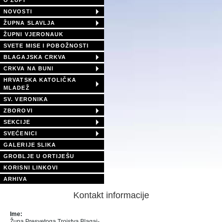
O ŽUPI
NOVOSTI
ŽUPNA SLAVLJA
ŽUPNI VJERONAUK
SVETE MISE I POBOŽNOSTI
BLAGAJSKA CRKVA
CRKVA NA BUNI
HRVATSKA KATOLIČKA
MLADEŽ
SV. VERONIKA
ZBOROVI
SEKCIJE
SVEĆENICI
GALERIJE SLIKA
GROBLJE U ORTIJEŠU
KORISNI LINKOVI
ARHIVA
Kontakt informacije
Ime:
Župa Presvetoga Trojstva Blagaj-