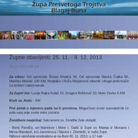
Župne obavijesti: 25. 11. - 8. 12. 2013.
26.11.2013 08:18
Za crkvu:
Od sprovoda Šćepe Krtalića 50, Od sprovoda Slavka Čuljka 50,
Marinko Maslać 100 KM, Nedjeljko i Ruža Marjanović oltarnik i druge prekrivače
za ambon i tabernakule.
Za župni list:
Lucija Rajka Kulaš 10, Dragica Bošković 10, Mato Zovko 5 KM.
Kruh sv. Ante:
- KM
Prvi petak u mjesecu pada na 6. prosinca.
Mogućnost svete ispovijedi bit će
pola sata prije svete mise zornice.
Ženidbeni navještaj:
Sakrament sv. ženidbe žele sklopiti:
- Boris Pandža, sin Marinkov i Mare r. Tadić iz župe sv. Mateja iz Mostara i
Mirna Mandarić, kći Jasenkova i Slavice r. Zlomislić, iz naše župe.
Njihovo vjenčanje predviđeno je na Buni 30. 11. 2013. u 17 sati.