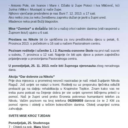
- Antonio Pole, sin Ivanov i Mare r. Džalto iz župe Potoci i Iva Milićević, kći
Jurina i Milke r. Mustapić iz naše župe.
Njihovo vjenčanje predviđeno je nas Buni 7. 12. 2013. u 17 sati.
Ako netko zna za neku ženidbenu zapreku dužan je javiti u župni ured.
Mladence neka prati Božji blagoslov.
Mise “Zornice” u došašću
biti će u našoj crkvi radnim danima (vidi raspored u
Župnom listu!) ujutro u 6 sati.
Proslava sv. Nikole
bit će upriličena za svu predškolsku djecu u petak, 6.
Prosinca 2013. s početkom u 16 sati u našem Pastoralnom centru.
Pozivam roditelje i učenike 1. i 2. Razreda osnovne škole
na prvi naš susret
u subotu, 7. prosinca u 12 sati. Najprije će biti upis djece a potom zajedničko
prijateljevanje u prostorijama Pastoralnoga centra.
U ponedjeljak, 25. 11. 2013. neće biti župnoga vjeronauka
zbog neradnoga
dana.
Akcija “Dar dobrote za Nikolu”
Prije dva mjeseca u prometnoj nesreći nastradao je naš mladi župljanin Nikola
Raguž. Još uvijek se nalazi u komi. Roditelji su uz preporuku liječnika odlučili
prebaciti ga na daljnju rehabilitaciju u Krapinske Toplice. Znam kako vas ne
treba puno poticati na činjenje dobra jer ste uvijek spremni bližnjemu priteći u
pomoć. Naš je župni ured preko Eroneta pokrenuo humanitarni telefon za
Nikolu. Vašim pozivom na broj telefona
092890859
darovat će te 2 KM za
pomoć njemu i obitelji u teškim bolesničkim danima. Obitelj unaprijed svima
zahvaljuje.
SVETE MISE KROZ TJEDAN
Ponedjeljak, 25. Studenoga
7 - Obitelj za pok.
Maru
Marić