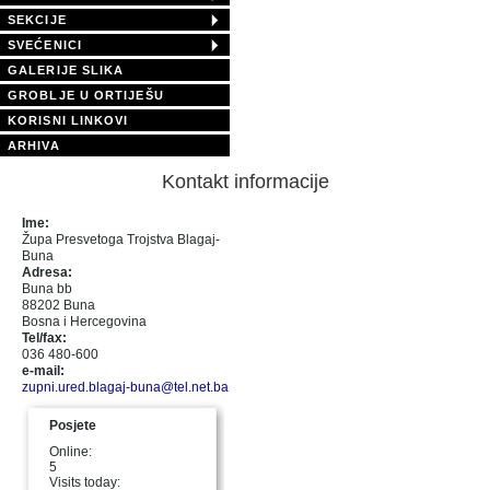
SEKCIJE
SVEĆENICI
GALERIJE SLIKA
GROBLJE U ORTIJEŠU
KORISNI LINKOVI
ARHIVA
Kontakt informacije
Ime:
Župa Presvetoga Trojstva Blagaj-
Buna
Adresa:
Buna bb
88202 Buna
Bosna i Hercegovina
Tel/fax:
036 480-600
e-mail:
zupni.ured.blagaj-buna@tel.net.ba
Posjete
Online:
5
Visits today: