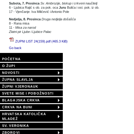
Subota, 7. Prosinca
Sv. Ambrozije, biskup i crkveni naučitelj
6 - Ljubica Rajić s ob. za pok. oca
Juru
Bulića i ost. pok. iz ob.
17 - Vjenčanje: Iva Milićević i Antonio Pole
Nedjelja, 8. Prosinca
Druga nedjelja došašća
8 - Rana misa
11 -
Misa za narod
Zlatni pir Ljube i Ljubice Palac
ZUPNI LIST 24(159).pdf
(465.3 KiB)
Go back
POČETNA
O ŽUPI
NOVOSTI
ŽUPNA SLAVLJA
ŽUPNI VJERONAUK
SVETE MISE I POBOŽNOSTI
BLAGAJSKA CRKVA
CRKVA NA BUNI
HRVATSKA KATOLIČKA
MLADEŽ
SV. VERONIKA
ZBOROVI