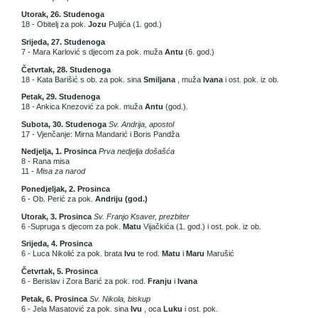
Utorak, 26. Studenoga
18 - Obitelj za pok.
Jozu
Puljića (1. god.)
Srijeda, 27. Studenoga
7 - Mara Karlović s djecom za pok. muža
Antu
(6. god.)
Četvrtak, 28. Studenoga
18 - Kata Barišić s ob. za pok. sina
Smiljana
, muža
Ivana
i ost. pok. iz ob.
Petak, 29. Studenoga
18 - Ankica Knezović za pok. muža
Antu
(god.).
Subota, 30. Studenoga
Sv. Andrija, apostol
17 - Vjenčanje: Mirna Mandarić i Boris Pandža
Nedjelja, 1. Prosinca
Prva nedjelja došašća
8 - Rana misa
11 -
Misa za narod
Ponedjeljak, 2. Prosinca
6 - Ob. Perić za pok.
Andriju (god.)
Utorak, 3. Prosinca
Sv. Franjo Ksaver, prezbiter
6 -Supruga s djecom za pok.
Matu
Vijačkića (1. god.) i ost. pok. iz ob.
Srijeda, 4. Prosinca
6 - Luca Nikolić za pok. brata
Ivu
te rod.
Matu
i
Maru
Marušić
Četvrtak, 5. Prosinca
6 - Berislav i Zora Barić za pok. rod.
Franju
i
Ivana
Petak, 6. Prosinca
Sv. Nikola, biskup
6 - Jela Masatović za pok. sina
Ivu
, oca
Luku
i ost. pok.