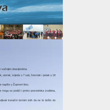
 i važnijim obavijestima.
k, utorak, srijeda u 7 sati, četvrtak i petak u 18
 se napiše u Župnom listu.
e mogu se podići i preko posrednika (rodbina,
ljivati konačni termini istih da ne bi došlo do