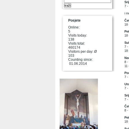
Sri
7 -
i 
Posjete
Čet
18 
Online:
5
Pet
Visits today:
18 
138
Sub
Visits total:
7 -
460174
18 
Visitors per day: Ø
103
Ned
Counting since:
8 -
01.06.2014
11 
Pon
7 -
Uto
7 -
Sri
7 -
Čet
8 -
Pet
18 
Sub