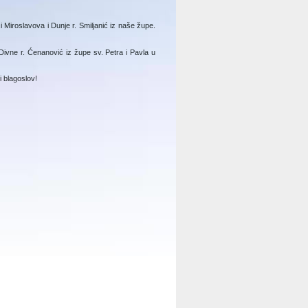
i Miroslavova i Dunje r. Smiljanić iz naše župe.
Divne r. Ćenanović iz župe sv. Petra i Pavla u
 blagoslov!