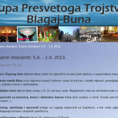
pne obavijesti
Župne obavijesti: 5.8. - 1.9. 2013.
pne obavijesti: 5.8. - 1.9. 2013.
.08.2013 16:46
jevi
Župnog lista
(tijekom ljeta) izlazit će mjesečno (svaka četiri tjedna) s rasporedima misa
rmini svetih Misa
kroz mjesece srpanj i kolovoz ostat će isti kao i ostalih mjeseci: ponedjelja
i, subota ovisno o vjenčanjima.
djeljne mise
tijekom ljeta ostaju u 8 i 11 sati kao i prije. Blagdanske mise po terminima kako
 potvrde za kumstva, krsne i slobodne listove
treba doći osobno u Ured. Ostale potvrd
nanici...).
štenja, vjenčanja i sprovodi
trebaju se najprije dogovoriti sa župnikom, a tek onda uglav
klapanja termina i dodatnih poteškoća.
esečna misa u Blagaju
bit će 25. kolovoza u 9,30 sati.