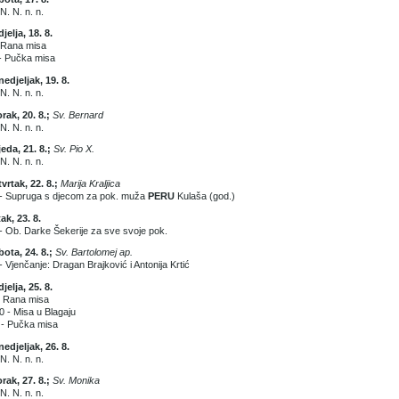
 N. N. n. n.
jelja, 18. 8.
 Rana misa
- Pučka misa
edjeljak, 19. 8.
 N. N. n. n.
rak, 20. 8.;
Sv. Bernard
 N. N. n. n.
jeda, 21. 8.;
Sv. Pio X.
 N. N. n. n.
vrtak, 22. 8.;
Marija Kraljica
 - Supruga s djecom za pok. muža
PERU
Kulaša (god.)
ak, 23. 8.
- Ob. Darke Šekerije za sve svoje pok.
ota, 24. 8.;
Sv. Bartolomej ap.
- Vjenčanje: Dragan Brajković i Antonija Krtić
jelja, 25. 8.
- Rana misa
0 - Misa u Blagaju
 - Pučka misa
edjeljak, 26. 8.
 N. N. n. n.
rak, 27. 8.;
Sv. Monika
 N. N. n. n.