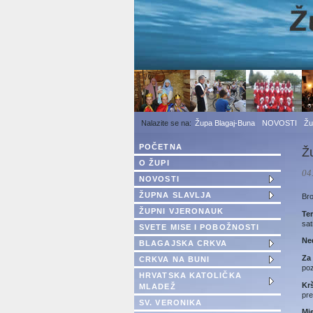
1
2
3
Župa Blagaj-Buna
NOVOSTI
Žu
POČETNA
Žu
O ŽUPI
04
NOVOSTI
ŽUPNA SLAVLJA
Bro
ŽUPNI VJERONAUK
Te
sat
SVETE MISE I POBOŽNOSTI
Ne
BLAGAJSKA CRKVA
Za
CRKVA NA BUNI
poz
HRVATSKA KATOLIČKA
Kr
MLADEŽ
pre
SV. VERONIKA
Mj