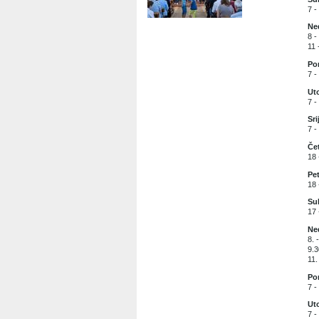
7 -
Ned
8 -
11 
Pon
7 -
Uto
7 -
Sri
7 -
Čet
18
Pet
18 
Sub
17 
Ned
8. 
9.3
11.
Pon
7 -
Uto
7 -