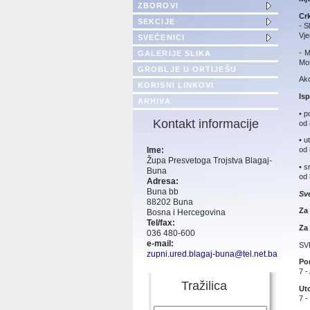
ZBOROVI
Cr
SEKCIJE
- S
Vje
SVEĆENICI
- M
GALERIJE SLIKA
Mos
GROBLJE U ORTIJEŠU
Ako
KORISNI LINKOVI
Isp
ARHIVA
• p
Kontakt informacije
od 
• u
Ime:
od 
Župa Presvetoga Trojstva Blagaj-
• s
Buna
od 
Adresa:
Buna bb
Sve
88202 Buna
Za
Bosna i Hercegovina
Tel/fax:
Za
036 480-600
e-mail:
SV
zupni.ured.blagaj-buna@tel.net.ba
Pon
7 -
Tražilica
Uto
7 -