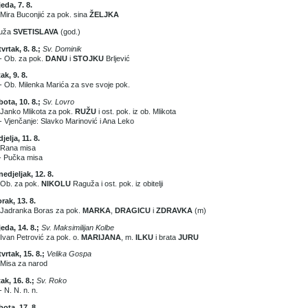
jeda, 7. 8.
 Mira Buconjić za pok. sina
ŽELJKA
muža
SVETISLAVA
(god.)
vrtak, 8. 8.;
Sv. Dominik
- Ob. za pok.
DANU
i
STOJKU
Brljević
ak, 9. 8.
- Ob. Milenka Marića za sve svoje pok.
ota, 10. 8.;
Sv. Lovro
 Janko Mlikota za pok.
RUŽU
i ost. pok. iz ob. Mlikota
- Vjenčanje: Slavko Marinović i Ana Leko
jelja, 11. 8.
 Rana misa
- Pučka misa
edjeljak, 12. 8.
 Ob. za pok.
NIKOLU
Raguža i ost. pok. iz obitelji
rak, 13. 8.
 Jadranka Boras za pok.
MARKA
,
DRAGICU
i
ZDRAVKA
(m)
jeda, 14. 8.;
Sv. Maksimilijan Kolbe
 Ivan Petrović za pok. o.
MARIJANA
, m.
ILKU
i brata
JURU
vrtak, 15. 8.;
Velika Gospa
 Misa za narod
ak, 16. 8.;
Sv. Roko
- N. N. n. n.
ota, 17. 8.