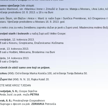
kveno vjenčanje
žele sklopiti:
lavko Marinović, sin +Marinka i Irene r. Zrinušić iz župe sv. Mateja u Mostaru, i Ana Leko, kć
nčanje predviđeno 10. 8. 2013. u 18 s na Buni
ario Šitum, sin Blažov i Anice r. Marić iz naše župe i Sunčica Premilovac, kći Draganova i 
taru. Vjenčanje predviđeno u Mostaru 16. 8. 2013. god.
 netko zna za neku ženidbenu zapreku dužan je javiti u župni ured. Mladencima molimo Božji
ovijed starih i bolesnih
u našoj župi uoči Velike Gospe:
onedjeljak, 12. kolovoza 2013.
8 sati u Kosoru, Gnojnicama, Dračevicama i Kočinama
torak, 13. kolovoza 2013.
8 sati u Hodbini, Mlinicama, Brodarima i na Buni
rijeda, 14. kolovoza 2013.
8 sati u Ortiješu
ćenik će obići samo one koji se prijave.
 crkvu
(KM)
:
Od krštenja Marka Kostića 100, od krštenja Tonija Bebeka 50.
Župni list
(KM): N. N. 10, Rajka Kulaš 20.
ETE MISE KROZ TJEDAN
edjeljak, 5. 8.;
Gospa Snježna
 Anđa Jozić za pok. muža
PETRA
rak, 6. 8.;
Preobraženje Gospodinovo
 Supruga s djecom za pok.
ZDRAVKA
Petrovića