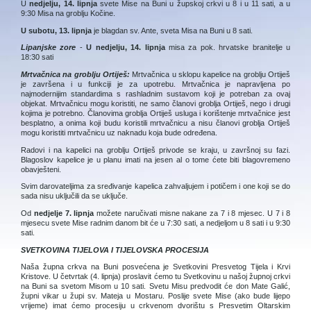
U
nedjelju, 14. lipnja
svete Mise na Buni u župskoj crkvi u 8 i u 11 sati, a u
9:30 Misa na groblju Kočine.
U subotu, 13. lipnja
je blagdan sv. Ante, sveta Misa na Buni u 8 sati.
Lipanjske zore
-
U
nedjelju, 14. lipnja
misa za pok. hrvatske branitelje u
18:30 sati
Mrtvačnica na groblju Ortiješ:
Mrtvačnica u sklopu kapelice na groblju Ortiješ
je završena i u funkciji je za upotrebu. Mrtvačnica je napravljena po
najmodernijim standardima s rashladnim sustavom koji je potreban za ovaj
objekat. Mrtvačnicu mogu koristiti, ne samo članovi groblja Ortiješ, nego i drugi
kojima je potrebno. Članovima groblja Ortiješ usluga i korištenje mrtvačnice jest
besplatno, a onima koji budu koristili mrtvačnicu a nisu članovi groblja Ortiješ
mogu koristiti mrtvačnicu uz naknadu koja bude određena.
Radovi i na kapelici na groblju Ortiješ privode se kraju, u završnoj su fazi.
Blagoslov kapelice je u planu imati na jesen al o tome ćete biti blagovremeno
obavješteni.
Svim darovateljima za sređivanje kapelica zahvaljujem i potičem i one koji se do
sada nisu uključili da se uključe.
Od
nedjelje 7. lipnja
možete naručivati misne nakane za 7 i 8 mjesec. U 7 i 8
mjesecu svete Mise radnim danom bit će u 7:30 sati, a nedjeljom u 8 sati i u 9:30
sati.
SVETKOVINA TIJELOVA I TIJELOVSKA PROCESIJA
Naša župna crkva na Buni posvećena je Svetkovini Presvetog Tijela i Krvi
Kristove. U četvrtak (4. lipnja) proslavit ćemo tu Svetkovinu u našoj župnoj crkvi
na Buni sa svetom Misom u 10 sati. Svetu Misu predvodit će don Mate Galić,
župni vikar u župi sv. Mateja u Mostaru. Poslije svete Mise (ako bude lijepo
vrijeme) imat ćemo procesiju u crkvenom dvorištu s Presvetim Oltarskim