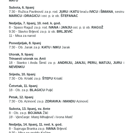
MATU
Subota, 6. lipanj
7:30 - Ružica Pavlinović za p. rod.
JURU
i
KATU
braću
IVICU
i
ŠIMANA
, sestru
MARICU
i
DRAGICU
i ost. p. iz ob.
ŠTEFANAC
Nedjelja, 7. lipanj, 10. ned. k. god.
8 - Spaso Raguž za p. rod.
IVANA
i
JANJU
i ost. p. iz ob.
RAGUŽ
9:30 - Slavko Brljević za p. iz ob.
BRLJEVIĆ
11 - Misa za narod
Ponedjeljak, 8. lipanj
7:30 - Ob. Jarak za p.
KATU
i
NIKU
Jarak
Utorak, 9. lipanj
Trinaesti utorak sv. Anti
18 - Stanko i Anđa Šimić za p.
ANDRIJU, JANJU, PERU, MATIJU, JURU
i
NEVENKU
Srijeda, 10. lipanj
7:30 - Ob. Krtalić za p.
ŠTEFU
Krtalić
Četvrtak, 11. lipanj
18 - Ob. za p.
BLAGICU
Puljić
Petak, 12. lipanj
7:30 - Ob. Azinović za p.
ZDRAVKA
i
MANDU
Azinović
Subota, 13. lipanj, sv. Ante
8 - Ob. za p.
BOJANA
Žilić
18 - Vjenčanje: Matej Mihaljević i Ivona Matić
Nedjelja, 14. lipanj, 11. ned. k. god.
8 - Supruga Branka za p.
IVANA
Brljević
9:30 -
Misa na groblju Kočine