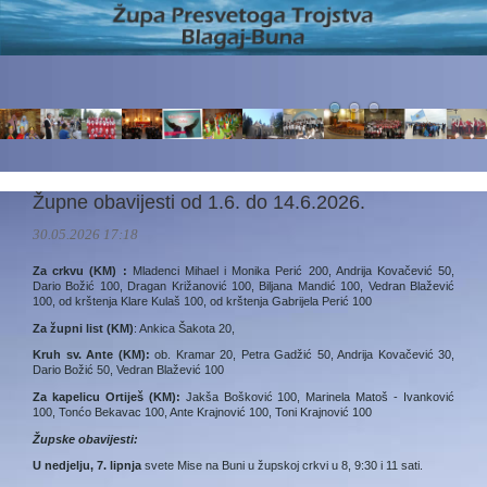
Župne obavijesti od 1.6. do 14.6.2026.
30.05.2026 17:18
Za crkvu (KM) :
Mladenci Mihael i Monika Perić 200, Andrija Kovačević 50,
Dario Božić 100, Dragan Križanović 100, Biljana Mandić 100, Vedran Blažević
100, od krštenja Klare Kulaš 100, od krštenja Gabrijela Perić 100
Za župni list (KM)
: Ankica Šakota 20,
Kruh sv. Ante (KM):
ob. Kramar 20, Petra Gadžić 50, Andrija Kovačević 30,
Dario Božić 50, Vedran Blažević 100
Za kapelicu Ortiješ (KM):
Jakša Bošković 100, Marinela Matoš - Ivanković
100, Tonćo Bekavac 100, Ante Krajnović 100, Toni Krajnović 100
Župske obavijesti:
U
nedjelju, 7. lipnja
svete Mise na Buni u župskoj crkvi u 8, 9:30 i 11 sati.