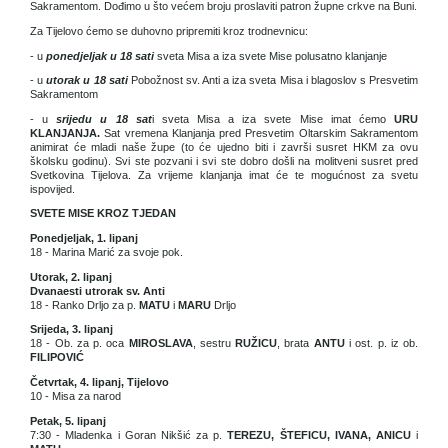
Sakramentom. Dođimo u što većem broju proslaviti patron župne crkve na Buni.
Za Tijelovo ćemo se duhovno pripremiti kroz trodnevnicu:
- u
ponedjeljak u 18 sati
sveta Misa a iza svete Mise polusatno klanjanje
- u
utorak u 18 sati
Pobožnost sv. Anti a iza sveta Misa i blagoslov s Presvetim
Sakramentom
- u
srijedu u 18 sat
i sveta Misa a iza svete Mise imat ćemo
URU
KLANJANJA.
Sat vremena Klanjanja pred Presvetim Oltarskim Sakramentom
animirat će mladi naše župe (to će ujedno biti i završi susret HKM za ovu
školsku godinu). Svi ste pozvani i svi ste dobro došli na molitveni susret pred
Svetkovina Tijelova. Za vrijeme klanjanja imat će te mogućnost za svetu
ispovijed.
SVETE MISE KROZ TJEDAN
Ponedjeljak, 1. lipanj
18 - Marina Marić za svoje pok.
Utorak, 2. lipanj
Dvanaesti utrorak sv. Anti
18 - Ranko Drljo za p.
MATU
i
MARU
Drljo
Srijeda, 3. lipanj
18 - Ob. za p. oca
MIROSLAVA
, sestru
RUŽICU
, brata
ANTU
i ost. p. iz ob.
FILIPOVIĆ
Četvrtak, 4. lipanj, Tijelovo
10 - Misa za narod
Petak, 5. lipanj
7:30 - Mladenka i Goran Nikšić za p.
TEREZU, ŠTEFICU, IVANA, ANICU
i