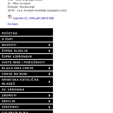
11 - Misa za narod
Krštenje: Tea Buconjić
18:30 - za p. hrvatske branitelje
(Lipanjske zore)
zupni list 11 ( 434).pdf
(384.8 KiB)
Go back
POČETNA
O ŽUPI
NOVOSTI
ŽUPNA SLAVLJA
ŽUPNI VJERONAUK
SVETE MISE I POBOŽNOSTI
BLAGAJSKA CRKVA
CRKVA NA BUNI
HRVATSKA KATOLIČKA
MLADEŽ
SV. VERONIKA
ZBOROVI
SEKCIJE
SVEĆENICI
GALERIJE SLIKA