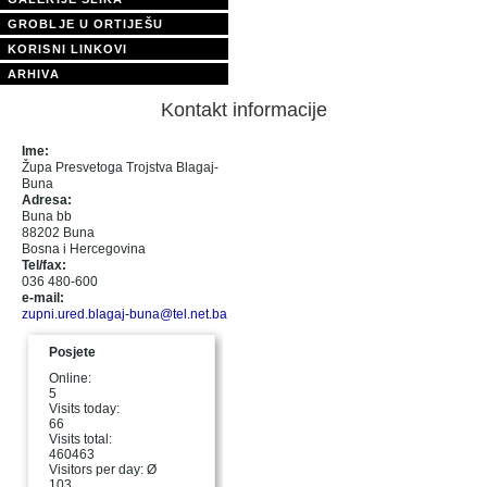
GROBLJE U ORTIJEŠU
KORISNI LINKOVI
ARHIVA
Kontakt informacije
Ime:
Župa Presvetoga Trojstva Blagaj-
Buna
Adresa:
Buna bb
88202 Buna
Bosna i Hercegovina
Tel/fax:
036 480-600
e-mail:
zupni.ured.blagaj-buna@tel.net.ba
Posjete
Online:
5
Visits today:
66
Visits total:
460463
Visitors per day: Ø
103