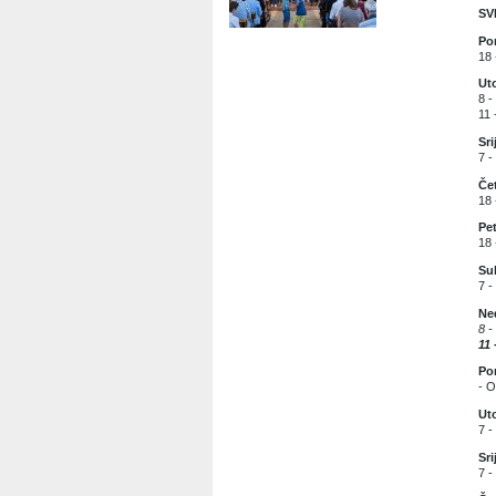
SV
Pon
18 
Uto
8 -
11 
Sri
7 -
Čet
18 
Pet
18 
Sub
7 -
Ned
8 -
11 
Pon
- O
Uto
7 -
Sri
7 -