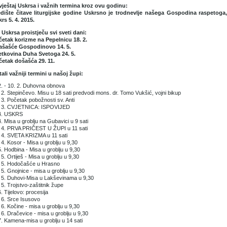
vještaj Uskrsa i važnih termina kroz ovu godinu:
edište čitave liturgijske godine Uskrsno je trodnevlje našega Gospodina raspetog
rs 5. 4. 2015.
Uskrsa proistječu svi sveti dani:
četak korizme na Pepelnicu 18. 2.
ašašće Gospodinovo 14. 5.
etkovina Duha Svetoga 24. 5.
četak došašća 29. 11.
ali važniji termini u našoj župi:
2. - 10. 2. Duhovna obnova
 2. Stepinčevo. Misu u 18 sati predvodi mons. dr. Tomo Vukšić, vojni bikup
 3. Početak pobožnosti sv. Anti
. 3. CVJETNICA: ISPOVIJED
 4. USKRS
4. Misa u groblju na Gubavici u 9 sati
 4. PRVA PRIČEST U ŽUPI u 11 sati
 4. SVETA KRIZMA u 11 sati
 4. Kosor - Misa u groblju u 9,30
5. Hodbina - Misa u groblju u 9,30
 5. Ortiješ - Misa u groblju u 9,30
. 5. Hodočašće u Hrasno
 5. Gnojnice - misa u groblju u 9,30
 5. Duhovi-Misa u Lakševinama u 9,30
 5. Trojstvo-zaštitnik župe
6. Tijelovo: procesija
 6. Srce Isusovo
 6. Kočine - misa u groblju u 9,30
 6. Dračevice - misa u groblju u 9,30
7. Kamena-misa u groblju u 14 sati