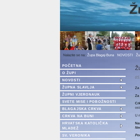
1
2
3
Župa Blagaj-Buna
NOVOSTI
Žu
POČETNA
Ž
O ŽUPI
05
NOVOSTI
ŽUPNA SLAVLJA
Za
ŽUPNI VJERONAUK
Za 
SVETE MISE I POBOŽNOSTI
Cr
ost
BLAGAJSKA CRKVA
U n
CRKVA NA BUNI
Na
HRVATSKA KATOLIČKA
Ned
MLADEŽ
Po
SV. VERONIKA