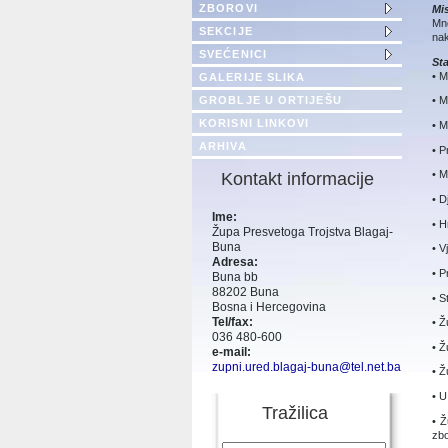
ZBOROVI
Mi
Mno
SEKCIJE
nak
SVEĆENICI
St
• M
GALERIJE SLIKA
GROBLJE U ORTIJEŠU
• M
KORISNI LINKOVI
• M
ARHIVA
• P
• M
Kontakt informacije
• D
Ime:
• H
Župa Presvetoga Trojstva Blagaj-
Buna
• V
Adresa:
• P
Buna bb
88202 Buna
• S
Bosna i Hercegovina
Tel/fax:
• Ž
036 480-600
• Ž
e-mail:
zupni.ured.blagaj-buna@tel.net.ba
• Ž
• U
Tražilica
• Ž
zbo