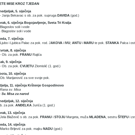
ETE MISE KROZ TJEDAN
edjeljak, 5. siječnja
- Janja Bekavac s ob. za pok. supruga
DAVIDA
(god.)
rak, 6. siječnja Bogojavljenje, Sveta Tri Kralja
 Blagoslov soli i vode
- Blagoslov soli i vode
jeda, 7. siječnja
 Ljubo i Ljubica Palac za pok. rod. J
AKOVA
i
IVU
;
ANTU
i
MARU
te pok.
STANKA
Palca i ost
vrtak, 8. siječnja
- Ob. za pok.
FRANU
Rajića
ak, 9. siječnja
- Ob. za pok.
CVIJETU
Zlomislić (1. god.)
ota, 10. siječnja
 Ob. Marijanović za sve svoje pok.
jelja, 11. siječnja Krštenje Gospodinovo
 Rana sv. Misa
- Sv. Misa za narod
edjeljak, 12. siječnja
b. za pok.
ANĐELKA
Jurića (1. god.)
rak, 13. siječnja
 Jela Blažević s ob. za pok.
FRANU
i
STOJU
Margeta, muža
MLADENA
, sestru
ŠTEFU
i z
jeda, 14. siječnja
 Marko Brljević za pok. majku
NADU
(god.)