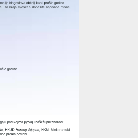
ije blagoslova obitelji kao i prošle godine.
lje. Do kraja mjeseca donesite napisane misne
rošle godine
agaju pod kojima pjevaju naši župni zborovi;
aše, HKUD
Herceg Stjepan
, HKM, Ministrantski
pine prema potrebi.