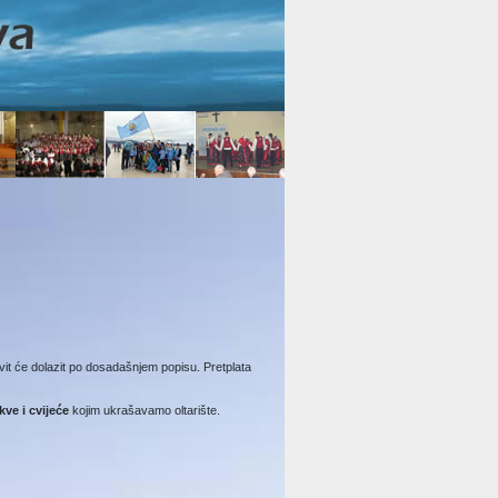
it će dolazit po dosadašnjem popisu. Pretplata
kve i cvijeće
kojim ukrašavamo oltarište.