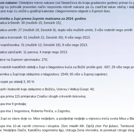
sne nakane:
Obiteljske misne nakane (od Stepinčeva do kraja građanske godine) primat ću posl
gi su pohvalili pravedan način rasporeda misnih nakana pa ću zadržati takav običaj i da
ane koje ću složiti u godišnji kalendar i blagovremeno objaviti u župnom listu.
atistika u župi prema župnim maticama za 2014. godinu
atica krštenih: 30 (muških 15; ženskih 15);
atica umrlih: 27 (muških 18; ženskih 9); duplo više muških umrlo; 3 više rođenih nego umrlih
atica krizmanih: 51 (muških 21; ženskih 30); 8 više nego 2013.
rvopričesnika: 31 (muških 12; ženskih 19); 8 više nego 2013.
atica vjenčanih: 11 parova; 4 manje nego 2013.
jece na župnom vjeronauku: 270;
rvatskih katoličkih obitelji u župi o blagoslovu kuća za Božić prošle god.: 697; 29 više nego p
jernika u župi koje obilazimo o blagoslovu: 2549; 65 više u župnoj zajednici;
rosjek po obitelji 3, 65 %
tarih i bolesnih koje obilazimo o Božiću, Uskrsu i Velikoj Gospi: 40;
upa prima 115 primjeraka CnaKa i drugih crkvenih tiskovina;
upa ima 9 grobalja;
upa ima 1 bogoslova, Roberta Perića, u Zagrebu;
 župi se slave dvije sv. Mise nedjeljom, a posljednje nedjelje u mjesecu treća sveta Misa u Bl
upa ima 10-ak raznih zborova i skupina: Zbor mladih
Mir
; Dječji zbor
Put ljubavi
, Tambur
r, Nedjeljne čitače, Katoličku nogometnu ligu, Udruga žena
Veronika
, te ponekad i druge sku