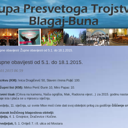
pne obavijesti
Župne obavijesti od 5.1. do 18.1.2015.
upne obavijesti od 5.1. do 18.1.2015.
.01.2015 06:59
 crkvu (KM):
Ivica Dragičević 50, Slaven i Irena Puljić 100.
župni list (KM):
Mirko Perić Đurin 10, Miro Papac 10.
kveni tisak
(Crkva na kamenu, Naša ognjišta, Mak, Radosna vijest...) za 2015. godinu nastav
aje ista i plaća se u mjesecu siječnju.
edjelju, 11. siječnja, uz svete Mise moći ćete dati svoj obiteljski prilog za godišnje
čišćenje cr
stavak božićnog blagoslova obitelji:
jelja,
4. 1. Gnojnice, Dračevice i Kočine.
nedjeljak,
5. 1. Ortiješ 7. i 8. ulica od Mostara