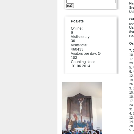
Na
Sr
Usk
Od 
Posjete
po
Uz
Online:
Sv
6
Po
Visits today:
36
Ost
Visits total:
460433
7. 
Visitors per day: Ø
10.
103
17.
Counting since:
29
01.06.2014
5.
6. 
12.
19.
26.
3. 
10.
10
17.
24.
31.
4. 
12.
14.
28.
5. 