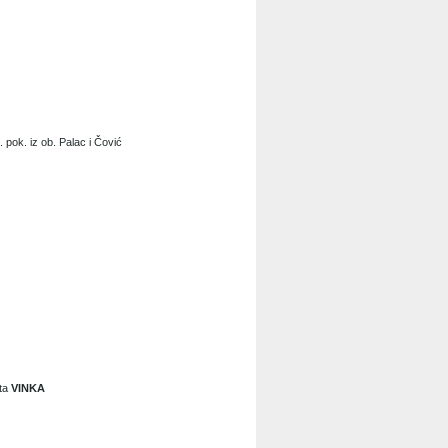
. pok. iz ob. Palac i Čović
eta
VINKA