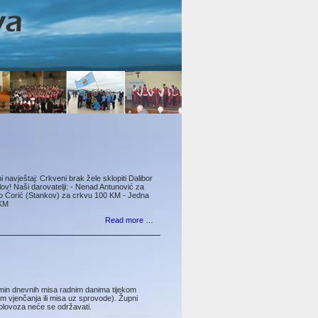
 navještaj: Crkveni brak žele sk­lopiti Dalibor
slov! Naši darovatelji: - Nenad Antunović za
vo Ćorić (Stankov) za crkvu 100 KM - Jedna
 KM
Read more …
Termin dnevnih misa radnim danima ti­jekom
sim vjenčanja ili misa uz spro­vode). Župni
kolovoza neće se održavati.