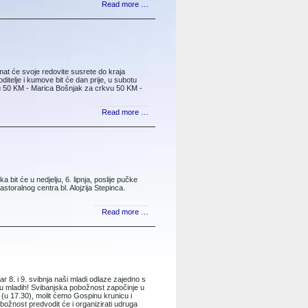
Read more …
imat će svoje redovite susrete do kraja
oditelje i kumove bit će dan prije, u subotu
kvu 50 KM - Marica Bošnjak za crkvu 50 KM -
Read more …
ka bit će u nedjelju, 6. lipnja, poslije pučke
astoralnog cen­tra bl. Alojzija Stepinca.
Read more …
. i 9. svib­nja naši mladi odlaze zajedno s
tu mladih! Svibanjska pobožnost započinje u
 (u 17.30), molit ćemo Gospinu krunicu i
ožnost predvodit će i organizirati udru­ga