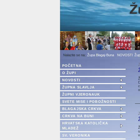
1
2
3
Župa Blagaj-Buna
NOVOSTI
Žup
2
POČETNA
O ŽUPI
Ž
NOVOSTI
D
c
ŽUPNA SLAVLJA
o
ŽUPNI VJERONAUK
SVETE MISE I POBOŽNOSTI
BLAGAJSKA CRKVA
2
CRKVA NA BUNI
HRVATSKA KATOLIČKA
Ž
MLADEŽ
s
v
SV. VERONIKA