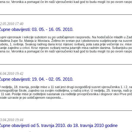
ena sv. Veronika a pomagat će im naši vjeroučenici kad god to budu mogli i to po ovom rasp
2.05.2010 17:40
Župne obavijesti: 03. 05. - 16. 05. 2010.
upni vjeronauk i sekcije subotom su po uobičajenom rasporedu. Na hodočašće mladih u Zadar 
ladima župe Sv. Mateja iz Mostara. Želimo im sretan put i plodonosno sudjelovanje na susre
ubotu, 1. svibnja. Svakog radnog dana kroz mjesec svibanj, pola sata prije večernje sv. mise
itanije zajedno u crkvi. Kroz mjesec svibanj nema jutarnjih misa radnim danima. Svibanjsku po
ena sv. Veronika a pomagat će im naši vjeroučenici kad god to budu mogli i to po ovom rasp
6.04.2010 19:42
Župne obavijesti: 19. 04. - 02. 05. 2010.
 nedjelju, 18. travnja, poslije mise u 11 sati jest drugi ovogodišnji susret vjeroučenika 1. i 2.
smogodišnje škole, zajedno sa svojim roditeljima, u našoj crkvi. U nedjelju, 25. travnja, naši prv
 11 sati. Poslije mise je roditeljski sastanak za roditelje prvopričesnika i dogovor oko Prve pri
stale uzraste je po uobičajenom rasporedu...
3.04.2010 19:44
Župne obavijesti od 5. travnja 2010. do 18. travnja 2010 godine