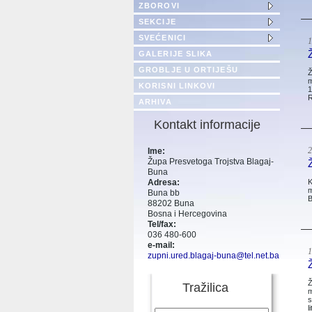
ZBOROVI
SEKCIJE
SVEĆENICI
1
GALERIJE SLIKA
GROBLJE U ORTIJEŠU
Ž
m
KORISNI LINKOVI
1
R
ARHIVA
Kontakt informacije
2
Ime:
Župa Presvetoga Trojstva Blagaj-
Buna
K
Adresa:
m
Buna bb
B
88202 Buna
Bosna i Hercegovina
Tel/fax:
036 480-600
e-mail:
1
zupni.ured.blagaj-buna@tel.net.ba
Ž
Tražilica
m
s
l