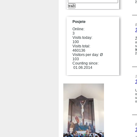
ž
Posjete
0
Online:
3
Visits today:
Ž
100
m
Visits total:
s
l
460136
ž
Visitors per day: Ø
103
Counting since:
01.06.2014
1
U
o
u
o
0