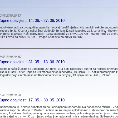
2.06.2010 20:13
Župne obavijesti: 14. 06. - 27. 06. 2010.
upni vjeronauk za ovu godinu završili smo ovaj (prošli) tjedan. Krizmanici i sekcije sub­otom 
jeseca lipnja. Krizma u našoj župi bit će 20. lipnja u 11 sati. ispovijed za krizmanike, njihove r
9. lipnja, u 10 sati. Naši darovatelji: - Luca Mandarić za crkvu 100 KM - Marko Perić za cr
uža Lovrić za crkvu 50 KM - Dragan Knezović za crkvu 100 KM
9.05.2010 20:16
Župne obavijesti: 31. 05. - 13. 06. 2010.
rizma u našoj župi bit će u nedjelju, 20. lip­nja, u 11 sati. Roditeljski susret za roditelje krizmani
ise u 11 sati u crkvi. Ispit za krizmanike bit će u četvrtak, 10. lip­nja u 16 sati u prostorijama P
lagoslov polja i sveta misa na Kočinama bit će u nedjelju, 13. lipnja, na sv. Antu, u 9 sati.
5.05.2010 20:20
Župne obavijesti: 17. 05. - 30. 05. 2010.
upni vjeronauk i sekcije subotom su po uobičajenom rasporedu. Na hodočašće mladih u Zadar 8
ladima župe Sv. Mateja iz Mostara. želimo im sretan put i plodonosno sudjelovanje na susre
ubotu, 1. svibnja. Svakog radnog dana kroz mjesec svibanj, pola sata prije večernje sv. mise
itanije zajedno u crkvi. Kroz mjesec svibanj nema jutarnjih misa radnim danima. Svibanjsku pob