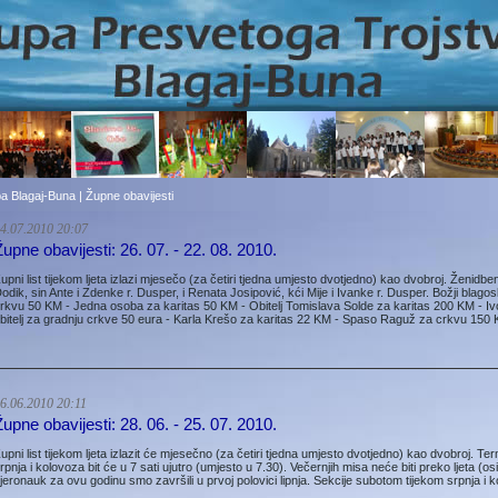
a Blagaj-Buna | Župne obavijesti
4.07.2010 20:07
Župne obavijesti: 26. 07. - 22. 08. 2010.
upni list tijekom ljeta izlazi mjesečo (za četiri tjedna umjesto dvotjedno) kao dvobroj. Ženidbeni
odik, sin Ante i Zdenke r. Dusper, i Renata Josipović, kći Mije i Ivanke r. Dusper. Božji blago
rkvu 50 KM - Jedna osoba za karitas 50 KM - Obitelj Tomislava Solde za karitas 200 KM - I
bitelj za gradnju crkve 50 eura - Karla Krešo za karitas 22 KM - Spaso Raguž za crkvu 150
6.06.2010 20:11
Župne obavijesti: 28. 06. - 25. 07. 2010.
upni list tijekom ljeta izlazit će mjesečno (za četiri tjedna umjesto dvotjedno) kao dvo­broj. 
rpnja i kolovoza bit će u 7 sati ujutro (umjesto u 7.30). Večernjih misa neće biti preko ljeta (o
jeronauk za ovu godinu smo završili u prvoj polovici lipnja. Sekcije subotom tijekom srpnja i 