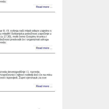
oredu:
Read more …
8. i 9. svibnja naši mladi odlaze zajedno s
tu mladih! Svibanjska pobožnost započinje u
 (u 17.30), molit ćemo Gospinu krunicu i
božnost predvodit će i organizirati udruga
oredu:
Read more …
 razreda devetogodišnje i 1. razreda
opričesnici i njihovi roditelji doći će na misu
česti i ispovijedi. Župni vjeronauk za sve
Read more …