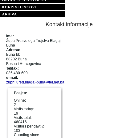
KORISNI LINKOVI
ARHIVA
Kontakt informacije
Ime:
Župa Presvetoga Trojstva Blagaj-
Buna
Adresa:
Buna bb
88202 Buna
Bosna i Hercegovina
Tel/fax:
036 480-600
e-mail:
zupni.ured.blagaj-buna@tel.net.ba
Posjete
Online:
2
Visits today:
19
Visits total:
460416
Visitors per day: Ø
103
Counting since: