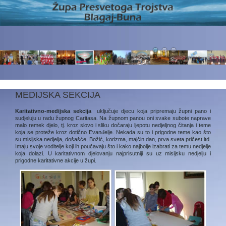
MEDIJSKA SEKCIJA
Karitativno-medijska sekcija
uključuje djecu koja pripremaju župni pano i
sudjeluju u radu župnog Caritasa. Na župnom panou oni svake subote naprave
malo remek djelo, tj. kroz slovo i sliku dočaraju ljepotu nedjeljnog čitanja i teme
koja se proteže kroz dotično Evanđelje. Nekada su to i prigodne teme kao što
su misijska nedjelja, došašće, Božić, korizma, majčin dan, prva sveta pričest itd.
Imaju svoje voditelje koji ih poučavaju što i kako najbolje izabrati za temu nedjelje
koja dolazi. U karitativnom djelovanju najprisutniji su uz misijsku nedjelju i
prigodne karitativne akcije u župi.