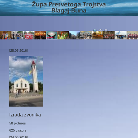
[28.05.2016]
Izrada zvonika
58 pictures
625 visitors
[24.05.2016]