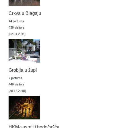
Crkva u Blagaju
14 pictures
438 visitors
[02.01.2011]
Groblja u župi
7 pictures
446 visitors
[30.12.2010]
HKM-susreti i hodočašća