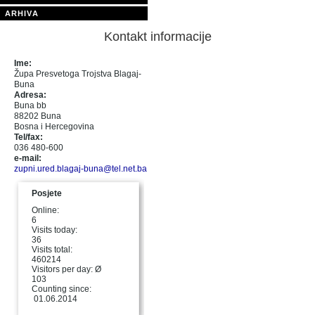
ARHIVA
Kontakt informacije
Ime:
Župa Presvetoga Trojstva Blagaj-
Buna
Adresa:
Buna bb
88202 Buna
Bosna i Hercegovina
Tel/fax:
036 480-600
e-mail:
zupni.ured.blagaj-buna@tel.net.ba
Posjete
Online:
6
Visits today:
36
Visits total:
460214
Visitors per day: Ø
103
Counting since:
01.06.2014