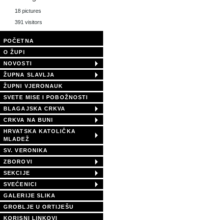
18 pictures
391 visitors
POČETNA
O ŽUPI
NOVOSTI
ŽUPNA SLAVLJA
ŽUPNI VJERONAUK
SVETE MISE I POBOŽNOSTI
BLAGAJSKA CRKVA
CRKVA NA BUNI
HRVATSKA KATOLIČKA
MLADEŽ
SV. VERONIKA
ZBOROVI
SEKCIJE
SVEĆENICI
GALERIJE SLIKA
GROBLJE U ORTIJEŠU
KORISNI LINKOVI