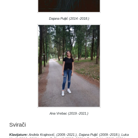
Dajana Puljić (2014.-2018.)
Ana Vrebac (2019.-2021.)
Svirači
Klavijature:
Anđela Krajinović, (2009.-2021.), Dajana Puljić (2009.-2018.), Luka