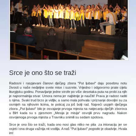
Srce je ono što se traži
Radosni i raspjevani članovi dječjeg zbora "Put ljubavi" daju posebnu notu
živosti u naše nedjeljne svete mise i susrete. Vrijedno i odgovorno prate cijelu
liturgijsku godinu. Ponavljanje jedne strofe po više desetaka puta na probi za njih
je najnormalnija stvar. Umora nema jer najbitnije je naučiti! Prava je radost raditi
s njima. Svaki trud brzo je vidljiv, a samo mala pohvala i priznanje dovoljni su za
osmijeh na njihovim licima, te poticaj za još bolji rad. Najveći uspjeh dječjega
zbora „Put ljubavi“ bilo je osvajanje prvoga mjesta na natjecanju dječjih zborova
u BiH kada su s pjesmom „Mesija je misija“ osvojili prvu nagradu. Nakon
osvojenoga prvoga mjesta u Travniku snimili su sedam spotova.
Srce je ono što se traži, kada ono nosi glas nitko ne pita za intonaciju jer se
osjeti i ona druga važnija nit vodilja. A naš "Put ljubavi"
pogodio
je obadvije. Hvala
im!