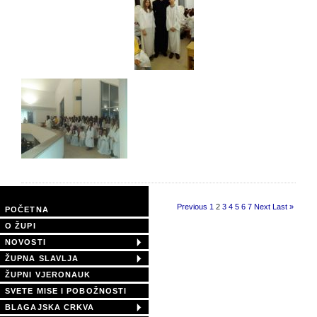
Page 2 of 8
Previous
1
2
3
4
5
6
7
Next
Last »
POČETNA
O ŽUPI
NOVOSTI
ŽUPNA SLAVLJA
ŽUPNI VJERONAUK
SVETE MISE I POBOŽNOSTI
BLAGAJSKA CRKVA