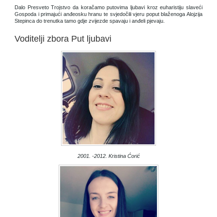
Dalo Presveto Trojstvo da koračamo putovima ljubavi kroz euharistiju slaveći
Gospoda i primajući anđeosku hranu te svjedočili vjeru poput blaženoga Alojzija
Stepinca do trenutka tamo gdje zvijezde spavaju i anđeli pjevaju.
Voditelji zbora Put ljubavi
2001. -2012. Kristina Ćorić