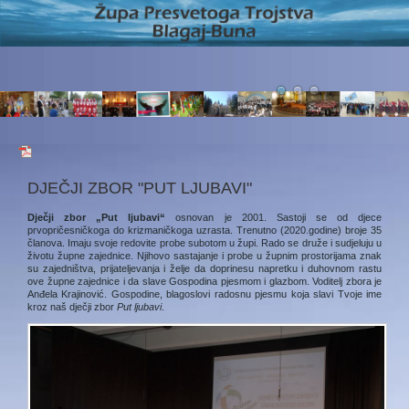
DJEČJI ZBOR "PUT LJUBAVI"
Dječji zbor „Put ljubavi“
osnovan je 2001. Sastoji se od djece
prvopričesničkoga do krizmaničkoga uzrasta. Trenutno (2020.godine) broje 35
članova. Imaju svoje redovite probe subotom u župi. Rado se druže i sudjeluju u
životu župne zajednice. Njihovo sastajanje i probe u župnim prostorijama znak
su zajedništva, prijateljevanja i želje da doprinesu napretku i duhovnom rastu
ove župne zajednice i da slave Gospodina pjesmom i glazbom. Voditelj zbora je
Anđela Krajinović. Gospodine, blagoslovi radosnu pjesmu koja slavi Tvoje ime
kroz naš dječji zbor
Put ljubavi
.