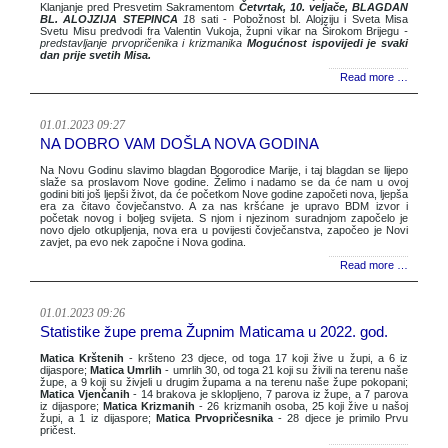
Klanjanje pred Presvetim Sakramentom
Četvrtak, 10. veljače, BLAGDAN
BL. ALOJZIJA STEPINCA
1
8 sati - Pobožnost bl. Alojziju i Sveta Misa
Svetu Misu predvodi fra Valentin Vukoja, župni vikar na Širokom Brijegu
-
predstavljanje prvopričenika i krizmanika
Mogućnost ispovijedi je svaki
dan prije svetih Misa.
Read more …
01.01.2023 09:27
NA DOBRO VAM DOŠLA NOVA GODINA
Na Novu Godinu slavimo blagdan Bogorodice Marije, i taj blagdan se lijepo
slaže sa proslavom Nove godine. Želimo i nadamo se da će nam u ovoj
godini biti još ljepši život, da će početkom Nove godine započeti nova, ljepša
era za čitavo čovječanstvo. A za nas kršćane je upravo BDM izvor i
početak novog i boljeg svijeta. S njom i njezinom suradnjom započelo je
novo djelo otkupljenja, nova era u povijesti čovječanstva, započeo je Novi
zavjet, pa evo nek započne i Nova godina.
Read more …
01.01.2023 09:26
Statistike župe prema Župnim Maticama u 2022. god.
Matica Krštenih
- kršteno 23 djece, od toga 17 koji žive u župi, a 6 iz
dijaspore;
Matica Umrlih
- umrlih 30, od toga 21 koji su živili na terenu naše
župe, a 9 koji su živjeli u drugim župama a na terenu naše župe pokopani;
Matica Vjenčanih
- 14 brakova je sklopljeno, 7 parova iz župe, a 7 parova
iz dijaspore;
Matica Krizmanih
- 26 krizmanih osoba, 25 koji žive u našoj
župi, a 1 iz dijaspore;
Matica Prvopričesnika
- 28 djece je primilo Prvu
pričest.