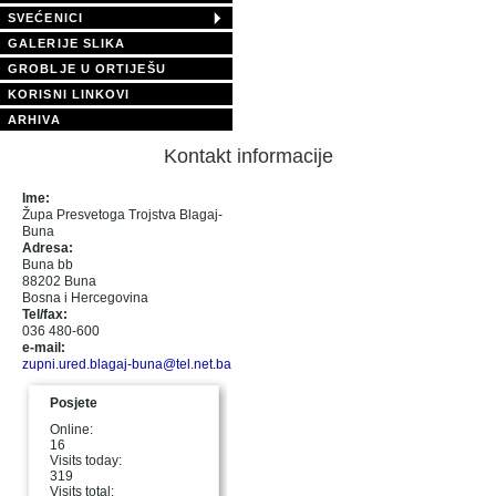
SVEĆENICI
GALERIJE SLIKA
GROBLJE U ORTIJEŠU
KORISNI LINKOVI
ARHIVA
Kontakt informacije
Ime:
Župa Presvetoga Trojstva Blagaj-
Buna
Adresa:
Buna bb
88202 Buna
Bosna i Hercegovina
Tel/fax:
036 480-600
e-mail:
zupni.ured.blagaj-buna@tel.net.ba
Posjete
Online:
16
Visits today:
319
Visits total: