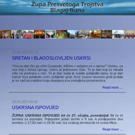
08.04.2023 18:29
SRETAN I BLAGOSLOVLJEN USKRS!
“Ovo je dan što ga učini Gospodin, kličimo i radujmo se u njemu!”
Uistinu, za
sve koji u Krista vjeruju, Uskrs je jedinstven Dan. To je dan koji se nikada
više ne pretvara u noć. To je dan kada je svjetlo pobijedilo tamu, to je dan
kad je Isus pobijedio smrt, pobijedio grob. Kroz Isusov otvoreni grob probila
je se vječna svjetlost koja obasjava sva zemaljska prostranstva.
Read more …
26.03.2023 04:42
USKRSNA ISPOVIJED
ŽUPNA USKRSNA ISPOVIJED bit će 27. ožujka, ponedjeljak
Bit će tri
termina za ispovijed. Prijepodne jedan termin u 9 sat. A poslijepodne dva
termina: u 17:00 sati i u 18:30 sati. Iza svakog termina bit će sveta Misa.
Read more …