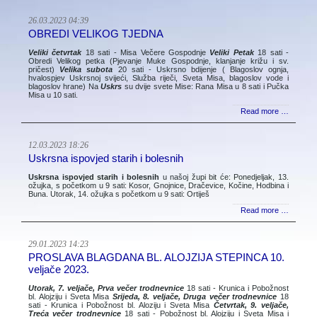
26.03.2023 04:39
OBREDI VELIKOG TJEDNA
Veliki četvrtak
18 sati - Misa Večere Gospodnje
Veliki Petak
18 sati -
Obredi Velikog petka (Pjevanje Muke Gospodnje, klanjanje križu i sv.
pričest)
Velika subota
20 sati - Uskrsno bdijenje ( Blagoslov ognja,
hvalospjev Uskrsnoj svijeći, Služba riječi, Sveta Misa, blagoslov vode i
blagoslov hrane) Na
Uskrs
su dvije svete Mise: Rana Misa u 8 sati i Pučka
Misa u 10 sati.
Read more …
12.03.2023 18:26
Uskrsna ispovjed starih i bolesnih
Uskrsna ispovjed starih i bolesnih
u našoj župi bit će: Ponedjeljak, 13.
ožujka, s početkom u 9 sati: Kosor, Gnojnice, Dračevice, Kočine, Hodbina i
Buna. Utorak, 14. ožujka s početkom u 9 sati: Ortiješ
Read more …
29.01.2023 14:23
PROSLAVA BLAGDANA BL. ALOJZIJA STEPINCA 10.
veljače 2023.
Utorak, 7. veljače, Prva večer trodnevnice
18 sati - Krunica i Pobožnost
bl. Alojziju i Sveta Misa
Srijeda, 8. veljače, Druga večer trodnevnice
18
sati - Krunica i Pobožnost bl. Aloziju i Sveta Misa
Četvrtak, 9. veljače,
Treća večer trodnevnice
18 sati - Pobožnost bl. Alojziju i Sveta Misa i