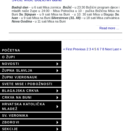
Badnji dan
- u 6 sati Misa zornica
Božić -
u 23:30 Božićni program djece i
mladih naše župe u 24:00 - Misa Polnoćka u 10 - pučka Božićna Misa na
Buni
Sv. Stjepan -
u 9 sati Misa na Buni - u 10: 30 sati Misa u Blagaju
Sv.
Ivan -
u 9 sati Misa na Buni
Silvestrovo (31. XII) -
u 18 sati Misa zahvalnica
Nova Godina -
u 11 sati Misa na Buni
Read more …
Page 5 of 58
« First
Previous
2
3
4
5
6
7
8
Next
Last »
POČETNA
O ŽUPI
NOVOSTI
ŽUPNA SLAVLJA
ŽUPNI VJERONAUK
SVETE MISE I POBOŽNOSTI
BLAGAJSKA CRKVA
CRKVA NA BUNI
HRVATSKA KATOLIČKA
MLADEŽ
SV. VERONIKA
ZBOROVI
SEKCIJE