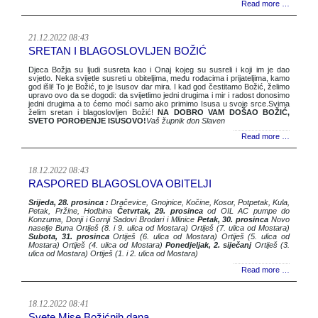
Read more …
21.12.2022 08:43
SRETAN I BLAGOSLOVLJEN BOŽIĆ
Djeca Božja su ljudi susreta kao i Onaj kojeg su susreli i koji im je dao
svjetlo. Neka svijetle susreti u obiteljima, među rođacima i prijateljima, kamo
god išli! To je Božić, to je Isusov dar mira. I kad god čestitamo Božić, želimo
upravo ovo da se dogodi: da svijetlimo jedni drugima i mir i radost donosimo
jedni drugima a to ćemo moći samo ako primimo Isusa u svoje srce.Svima
želim sretan i blagoslovljen Božić!
NA DOBRO VAM DOŠAO BOŽIĆ,
SVETO POROĐENJE ISUSOVO!
Vaš župnik don Slaven
Read more …
18.12.2022 08:43
RASPORED BLAGOSLOVA OBITELJI
Srijeda, 28. prosinca :
Dračevice, Gnojnice, Kočine, Kosor, Potpetak, Kula,
Petak, Pržine, Hodbina
Četvrtak, 29. prosinca
od OIL AC pumpe do
Konzuma, Donji i Gornji Sadovi Brodari i Mlinice
Petak, 30. prosinca
Novo
naselje Buna Ortiješ (8. i 9. ulica od Mostara) Ortiješ (7. ulica od Mostara)
Subota, 31. prosinca
Ortiješ (6. ulica od Mostara) Ortiješ (5. ulica od
Mostara) Ortiješ (4. ulica od Mostara)
Ponedjeljak, 2. siječanj
Ortiješ (3.
ulica od Mostara) Ortiješ (1. i 2. ulica od Mostara)
Read more …
18.12.2022 08:41
Svete Mise Božićnih dana