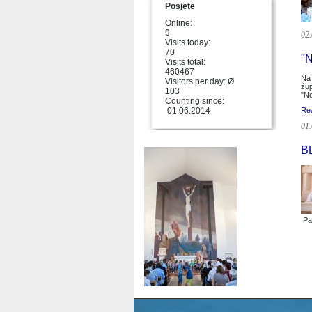
Posjete
Online:
9
02.
Visits today:
70
"
Visits total:
460467
Na 
Visitors per day: Ø
žup
103
"Ne
Counting since:
01.06.2014
Re
01.
B
Pa