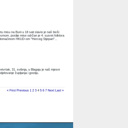
u misu na Buni u 18 sati slavio je naš bivši
smom. poslije mise održan je 4. susret folklora
s domaćinom HKUD-om "Herceg Stjepan"...
tvrtak, 31. svibnja, u Blagaju je naš mjesni
elovanje župljanja i gostiju.
« First
Previous
1
2
3
4
5
6
7
Next
Last »