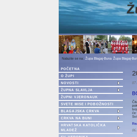
1
2
3
Župa Blagaj-Buna
Župa Blagaj-Bun
POČETNA
2
O ŽUPI
NOVOSTI
07.
ŽUPNA SLAVLJA
B
ŽUPNI VJERONAUK
Čit
SVETE MISE I POBOŽNOSTI
pok
tvo
BLAGAJSKA CRKVA
će 
Svi
CRKVA NA BUNI
Re
HRVATSKA KATOLIČKA
MLADEŽ
06.