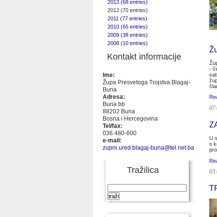
2013 (68 entries)
2012 (70 entries)
2011 (77 entries)
2010 (65 entries)
2009 (38 entries)
2008 (10 entries)
Žu
Kontakt informacije
Žup
- č
sat
Ime:
žup
Župa Presvetoga Trojstva Blagaj-
čla
Buna
Adresa:
Re
Buna bb
07.
88202 Buna
Bosna i Hercegovina
Z
Tel/fax:
036 480-600
U s
e-mail:
s k
zupni.ured.blagaj-buna@tel.net.ba
pro
Re
Tražilica
03.
T