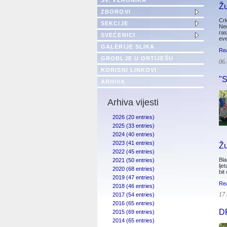
SV. VERONIKA
Žu
ZBOROVI
Crk
SEKCIJE
Ned
ras
SVEĆENICI
eve
GALERIJE SLIKA
Re
GROBLJE U ORTIJEŠU
06.
KORISNI LINKOVI
"
ARHIVA
Arhiva vijesti
2026 (20 entries)
2025 (33 entries)
2024 (40 entries)
2023 (41 entries)
Žu
2022 (45 entries)
Bla
2021 (50 entries)
lje
2020 (68 entries)
bit
2019 (47 entries)
Re
2018 (46 entries)
2017 (54 entries)
17.
2016 (65 entries)
D
2015 (69 entries)
2014 (65 entries)