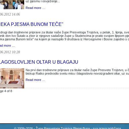
uz pjesmu i osvježenje...
Read more …
06.2012 14:06
NEKA PJESMA BUNOM TEČE"
drugi dan trodnevne priprave za titular naše župe Presvetoga Trojstva, u petak, 1. lipnja, svet
nik don Ivo Šutalo a zbor iz njegove sadašnje župe u Studencima je pratio svojom lijepom pje
ka pjesma Bunom teče" na kojem je nastupilo 9 društava iz Hercegovine i Bosne zajedno 
ad more …
06.2012 10:28
LAGOSLOVLJEN OLTAR U BLAGAJU
Na prvi dan trodnevne priprave za titular naše župe Presveto Trojstvo, u če
biskup Ratko predvodio svetu misu i blagoslovio novoizgrađeni oltar, uz sudj
Read more …
ge 4 of 8
© 2009–2026 - Župa Presvetoga Trojstva Blagaj-Buna - sva prava pridržana