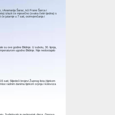
pe, i Anamarija Šarac, kći Frane Šarca i
eta) izlazit će mjesečno (svaka četiri tjedna) s
će jutarnje u 7 sati, osimvjenčanja i
le su ove godine Blidinje. U subotu, 30. lipnja,
 temperaturom ugodno Blidinje. Nije nedostajalo
15 sati; Slijedeći brojevi Župnog lista (tijekom
e mise radnim danima tijekom srpnja i kolovoza
aju. Sudjelovalo je pedesetak djece, članova