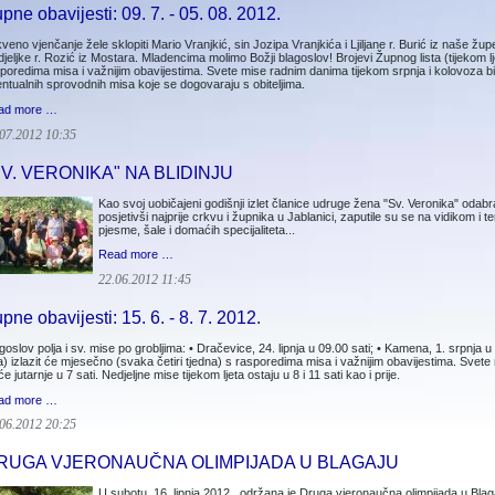
pne obavijesti: 09. 7. - 05. 08. 2012.
veno vjenčanje žele sklopiti Mario Vranjkić, sin Jozipa Vranjkića i Ljiljane r. Burić iz naše žu
jeljke r. Rozić iz Mostara. Mladencima molimo Božji blagoslov! Brojevi Župnog lista (tijekom lj
poredima misa i važnijim obavijestima. Svete mise radnim danima tijekom srpnja i kolovoza bit 
ntualnih sprovodnih misa koje se dogovaraju s obiteljima.
ad more …
07.2012 10:35
SV. VERONIKA" NA BLIDINJU
Kao svoj uobičajeni godišnji izlet članice udruge žena "Sv. Veronika" odabra
posjetivši najprije crkvu i župnika u Jablanici, zaputile su se na vidikom i
pjesme, šale i domaćih specijaliteta...
Read more …
22.06.2012 11:45
pne obavijesti: 15. 6. - 8. 7. 2012.
goslov polja i sv. mise po grobljima: • Dračevice, 24. lipnja u 09.00 sati; • Kamena, 1. srpnja u 
ta) izlazit će mjesečno (svaka četiri tjedna) s rasporedima misa i važnijim obavijestima. Svet
 će jutarnje u 7 sati. Nedjeljne mise tijekom ljeta ostaju u 8 i 11 sati kao i prije.
ad more …
06.2012 20:25
RUGA VJERONAUČNA OLIMPIJADA U BLAGAJU
U subotu, 16. lipnja 2012., održana je Druga vjeronaučna olimpijada u Blag