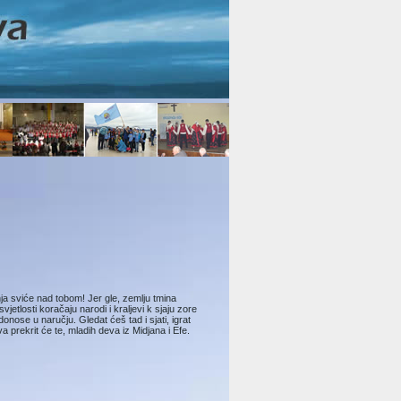
dnja sviće nad tobom! Jer gle, zemlju tmina
jetlosti koračaju narodi i kraljevi k sjaju zore
 donose u naručju. Gledat ćeš tad i sjati, igrat
va prekrit će te, mladih deva iz Midjana i Efe.