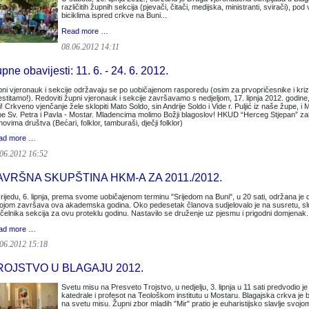
različitih župnih sekcija (pjevači, čitači, medijska, ministranti, svirači),
biciklima ispred crkve na Buni...
Read more …
08.06.2012 14:11
pne obavijesti: 11. 6. - 24. 6. 2012.
ni vjeronauk i sekcije održavaju se po uobičajenom rasporedu (osim za prvopričesnike i kriz
estitamo!). Redoviti župni vjeronauk i sekcije završavamo s nedjeljom, 17. lipnja 2012. go
i! Crkveno vjenčanje žele sklopiti Mato Soldo, sin Andrije Soldo i Vide r. Puljić iz naše župe, i Ma
e Sv. Petra i Pavla - Mostar. Mladencima molimo Božji blagoslov! HKUD “Herceg Stjepan” za
novima društva (Bećari, folklor, tamburaši, dječji folklor)
ad more …
06.2012 16:52
AVRŠNA SKUPŠTINA HKM-A ZA 2011./2012.
rijedu, 6. lipnja, prema svome uobičajenom terminu "Srijedom na Buni", u 20 sati, održana j
ojom završava ova akademska godina. Oko pedesetak članova sudjelovalo je na susretu, sluša
čelnika sekcija za ovu proteklu godinu. Nastavilo se druženje uz pjesmu i prigodni domjenak.
ad more …
06.2012 15:18
ROJSTVO U BLAGAJU 2012.
Svetu misu na Presveto Trojstvo, u nedjelju, 3. lipnja u 11 sati predvodio
katedrale i profesot na Teološkom institutu u Mostaru. Blagajska crkva je bi
na svetu misu. Župni zbor mladih "Mir" pratio je euharistijsko slavlje svoj