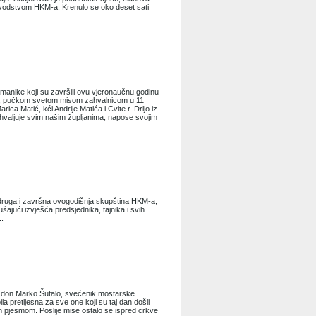
 pod vodstvom HKM-a. Krenulo se oko deset sati
manike koji su završili ovu vjeronaučnu godinu
dine, pučkom svetom misom zahvalnicom u 11
rica Matić, kći Andrije Matića i Cvite r. Drljo iz
hvaljuje svim našim župljanima, napose svojim
e druga i završna ovogodišnja skupština HKM-a,
jući izvješća predsjednika, tajnika i svih
..
 je don Marko Šutalo, svećenik mostarske
la pretijesna za sve one koji su taj dan došli
om pjesmom. Poslije mise ostalo se ispred crkve