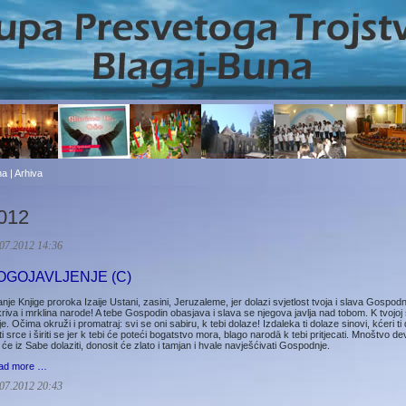
a | Arhiva
012
07.2012 14:36
OGOJAVLJENJE (C)
anje Knjige proroka Izaije Ustani, zasini, Jeruzaleme, jer dolazi svjetlost tvoja i slava Gospo
riva i mrklina narode! A tebe Gospodin obasjava i slava se njegova javlja nad tobom. K tvojoj sv
je. Očima okruži i promatraj: svi se oni sabiru, k tebi dolaze! Izdaleka ti dolaze sinovi, kćeri ti
ti srce i širiti se jer k tebi će poteći bogatstvo mora, blago narodā k tebi pritjecati. Mnoštvo de
 će iz Sabe dolaziti, donosit će zlato i tamjan i hvale navješćivati Gospodnje.
ad more …
07.2012 20:43