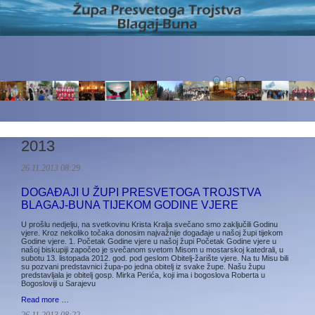
2013
26.11.2013 08:29
DOGAĐAJI U ŽUPI PRESVETOGA TROJSTVA
BLAGAJ-BUNA TIJEKOM GODINE VJERE
U prošlu nedjelju, na svetkovinu Krista Kralja svečano smo zaključili Godinu
vjere. Kroz nekoliko točaka donosim najvažnije događaje u našoj župi tijekom
Godine vjere. 1. Početak Godine vjere u našoj župi Početak Godine vjere u
našoj biskupiji započeo je svečanom svetom Misom u mostarskoj katedrali, u
subotu 13. listopada 2012. god. pod geslom Obitelj-žarište vjere. Na tu Misu bili
su pozvani predstavnici župa-po jedna obitelj iz svake župe. Našu župu
predstavljala je obitelj gosp. Mirka Perića, koji ima i bogoslova Roberta u
Bogosloviji u Sarajevu
Read more …