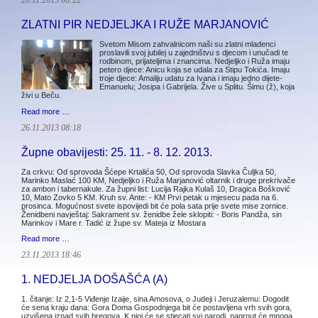
26.11.2013 08:22
ZLATNI PIR NEDJELJKA I RUŽE MARJANOVIĆ
Svetom Misom zahvalnicom naši su zlatni mladenci
proslavili svoj jubilej u zajedništvu s djecom i unučadi te
rodbinom, prijateljima i znancima. Nedjeljko i Ruža imaju
petero djece: Anicu koja se udala za Stipu Tokića. Imaju
troje djece: Amaliju udatu za Ivana i imaju jedno dijete-
Emanuelu; Josipa i Gabrijela. Žive u Splitu. Šimu (ž), koja
živi u Beču.
Read more …
26.11.2013 08:18
Župne obavijesti: 25. 11. - 8. 12. 2013.
Za crkvu: Od sprovoda Šćepe Krtalića 50, Od sprovoda Slavka Čuljka 50,
Marinko Maslać 100 KM, Nedjeljko i Ruža Marjanović oltarnik i druge prekrivače
za ambon i tabernakule. Za župni list: Lucija Rajka Kulaš 10, Dragica Bošković
10, Mato Zovko 5 KM. Kruh sv. Ante: - KM Prvi petak u mjesecu pada na 6.
prosinca. Mogućnost svete ispovijedi bit će pola sata prije svete mise zornice.
Ženidbeni navještaj: Sakrament sv. ženidbe žele sklopiti: - Boris Pandža, sin
Marinkov i Mare r. Tadić iz župe sv. Mateja iz Mostara
Read more …
23.11.2013 18:46
1. NEDJELJA DOŠAŠĆA (A)
1. čitanje: Iz 2,1-5 Viđenje Izaije, sina Amosova, o Judeji i Jeruzalemu: Dogodit
će sena kraju dana: Gora Doma Gospodnjega bit će postavljena vrh svih gora,
uzvišena iznad svih bregova. K njoj će se stjecati svi narodi, nagrnut će mnoga