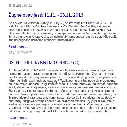
11.11.2013 09:42
Župne obavijesti: 11.11. - 23.11. 2013.
Za crkvu: Od krštenja Gabrijele Jurilj 50, od krštenja Ive Biloša 50, N. N. 100
KM. Za župni list: - KM. Kruh sv. Ante: - KM Blagdan Sv. Cecilije, zaštitnice
crkvenoga pjevanja, slavi se 22. studenoga. Budući da svi članovi zborova,
zbog raznih obveza i zaduženja, ne mogu doći na svetu Misu taj dan, pozivam
ih na svetkovinu Krista Kralja, u nedjelju, 24. studenoga, poslije svete Mise u 11
sati na prigodno druženje u župnim prostorijama.
Read more …
02.11.2013 09:52
32. NEDJELJA KROZ GODINU (C)
1. čitanje: 2Mak 7,1-2.9-14 U one dane: uhvatiše sedmoricu braće zajedno s
njihovom majkom. Kralj naredi da ih biju bičevima i volovskim žilama: htio ih je
prisiliti da jedu zabranjeno svinjsko meso. Jedan od njih progovori u njihovo ime:
»Što nas želiš pitati i od nas saznati? Radije ćemo umrijeti nego da prestupimo
zakone svojih otaca!« Drugi izdišući reče: »Ti nam, zlikovce, oduzimaš sadašnji
život, ali će nas Kralj svijeta, zato što umiremo za njegove zakone, uskrisiti na
život vječni.« Poslije njega mučili su trećega. On spremno isplazi jezik kad su
zatražili i hrabro pruži ruke. Junački reče: »Od neba sam primio ove udove, ali
ih zbog njegovih zakona prezirem i nadam se da ću ih od njega natrag dobiti.« I
sam kralj i njegova pratnja zadiviše se hrabrosti mladića koji je prezirao muke.
Kad je taj preminuo, podvrgli su četvrtoga istim mukama. Prije nego što je
izdahnuo, reče ovo: »Blago onom koji umre od ruke ljudi, u čvrstoj nadi koju ima
od Boga: da će ga Bog uskrisiti! A ti - za tebe nema uskrsnuća na život!«
Read more …
01.11.2013 15:46