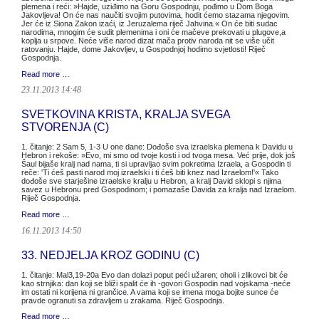
plemena i reći: »Hajde, uziđimo na Goru Gospodnju, pođimo u Dom Boga
Jakovljeva! On će nas naučiti svojim putovima, hodit ćemo stazama njegovim.
Jer će iz Siona Zakon izaći, iz Jeruzalema riječ Jahvina.« On će biti sudac
narodima, mnogim će sudit plemenima i oni će mačeve prekovati u plugove,a
koplja u srpove. Neće više narod dizat mača protiv naroda nit se više učit
ratovanju. Hajde, dome Jakovljev, u Gospodnjoj hodimo svjetlosti! Riječ
Gospodnja.
Read more …
23.11.2013 14:48
SVETKOVINA KRISTA, KRALJA SVEGA
STVORENJA (C)
1. čitanje: 2 Sam 5, 1-3 U one dane: Dođoše sva izraelska plemena k Davidu u
Hebron i rekoše: »Evo, mi smo od tvoje kosti i od tvoga mesa. Već prije, dok još
Šaul bijaše kralj nad nama, ti si upravljao svim pokretima Izraela, a Gospodin ti
reče: 'Ti ćeš pasti narod moj izraelski i ti ćeš biti knez nad Izraelom!'« Tako
dođoše sve starješine izraelske kralju u Hebron, a kralj David sklopi s njima
savez u Hebronu pred Gospodinom; i pomazaše Davida za kralja nad Izraelom.
Riječ Gospodnja.
Read more …
16.11.2013 14:50
33. NEDJELJA KROZ GODINU (C)
1. čitanje: Mal3,19-20a Evo dan dolazi poput peći užaren; oholi i zlikovci bit će
kao strnjika: dan koji se bliži spalit će ih -govori Gospodin nad vojskama -neće
im ostati ni korijena ni grančice. A vama koji se imena moga bojite sunce će
pravde ogranuti sa zdravljem u zrakama. Riječ Gospodnja.
Read more …