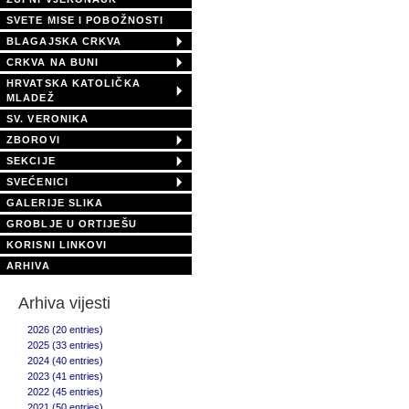
SVETE MISE I POBOŽNOSTI
BLAGAJSKA CRKVA
CRKVA NA BUNI
HRVATSKA KATOLIČKA
MLADEŽ
SV. VERONIKA
ZBOROVI
SEKCIJE
SVEĆENICI
GALERIJE SLIKA
GROBLJE U ORTIJEŠU
KORISNI LINKOVI
ARHIVA
Arhiva vijesti
2026 (20 entries)
2025 (33 entries)
2024 (40 entries)
2023 (41 entries)
2022 (45 entries)
2021 (50 entries)