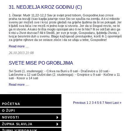
31. NEDJELJA KROZ GODINU (C)
1. čitanje: Mudr 11,22-12,2 Sav je svijet pred tobom, Gospodine,kao zrnce
praha na tezulji i kao kaplja jutarnje rose što se spušta na zemlju. A ti si milostiv
svemu jer možeš sve i kroz prste gledaš na grijehe ljudima da bi se pokajali. Jer
ti ljubiš sva bića i ne mrziš ni jedno koje si stvorio. Jer da si štogod mrzio, ne bi
ga ni stvorio. A kako bi išta moglo opstojati ako ti ne bi htio? Ili se održati ako ga
ti nisi u život dozvao? Ali ti štediš, jer sve je tvoje, Gospodaru, ljubitelju života, i
tvoj je besmrtni duh u svemu. Blago kažnjavaš prestupnike, koriš ih 1 opominješ
za grijehe njihove da se ostave zloće i da se ufaju u tebe, Gospodine!
Read more …
26.10.2013 21:08
SVETE MISE PO GROBLJIMA
Svi Sveti (1. studenoga): - Crkva na Buni u 8 sati - Dračevice u 10 sati -
Lakševine u 12 sati Dušni dan (2. studenoga): - Gnojnice u 9 sati - Kočine u 11
sati - Kosor u 14 sati
Read more …
Page 2 of 11
Previous
1
2
3
4
5
6
7
Next
Last »
POČETNA
O ŽUPI
NOVOSTI
ŽUPNA SLAVLJA
ŽUPNI VJERONAUK