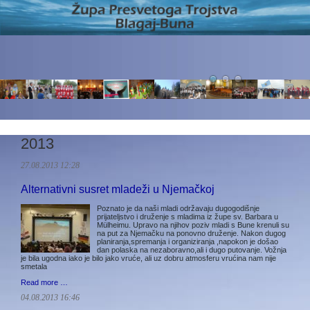
2013
27.08.2013 12:28
Alternativni susret mladeži u Njemačkoj
Poznato je da naši mladi održavaju dugogodišnje
prijateljstvo i druženje s mladima iz župe sv. Barbara u
Mülheimu. Upravo na njihov poziv mladi s Bune krenuli su
na put za Njemačku na ponovno druženje. Nakon dugog
planiranja,spremanja i organiziranja ,napokon je došao
dan polaska na nezaboravno,ali i dugo putovanje. Vožnja
je bila ugodna iako je bilo jako vruće, ali uz dobru atmosferu vrućina nam nije
smetala
Read more …
04.08.2013 16:46