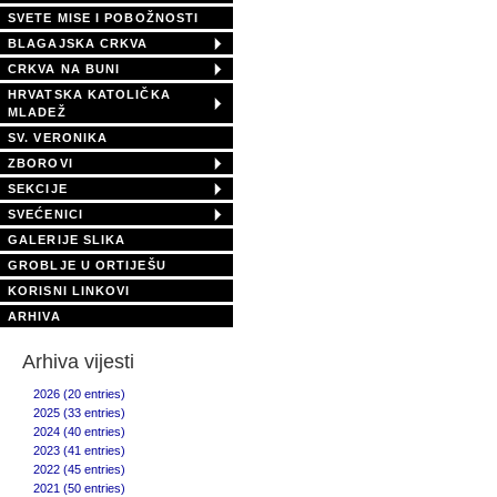
SVETE MISE I POBOŽNOSTI
BLAGAJSKA CRKVA
CRKVA NA BUNI
HRVATSKA KATOLIČKA
MLADEŽ
SV. VERONIKA
ZBOROVI
SEKCIJE
SVEĆENICI
GALERIJE SLIKA
GROBLJE U ORTIJEŠU
KORISNI LINKOVI
ARHIVA
Arhiva vijesti
2026 (20 entries)
2025 (33 entries)
2024 (40 entries)
2023 (41 entries)
2022 (45 entries)
2021 (50 entries)