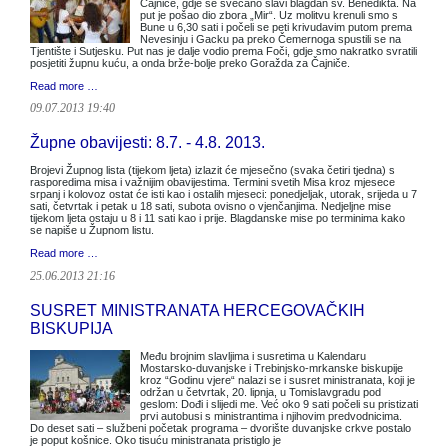
Čajniče, gdje se svečano slavi blagdan sv. Benedikta. Na
put je pošao dio zbora „Mir“. Uz molitvu krenuli smo s
Bune u 6,30 sati i počeli se peti krivudavim putom prema
Nevesinju i Gacku pa preko Čemernoga spustili se na
Tjentište i Sutjesku. Put nas je dalje vodio prema Foči, gdje smo nakratko svratili
posjetiti župnu kuću, a onda brže-bolje preko Goražda za Čajniče.
Read more …
09.07.2013 19:40
Župne obavijesti: 8.7. - 4.8. 2013.
Brojevi Župnog lista (tijekom ljeta) izlazit će mjesečno (svaka četiri tjedna) s
rasporedima misa i važnijim obavijestima. Termini svetih Misa kroz mjesece
srpanj i kolovoz ostat će isti kao i ostalih mjeseci: ponedjeljak, utorak, srijeda u 7
sati, četvrtak i petak u 18 sati, subota ovisno o vjenčanjima. Nedjeljne mise
tijekom ljeta ostaju u 8 i 11 sati kao i prije. Blagdanske mise po terminima kako
se napiše u Župnom listu.
Read more …
25.06.2013 21:16
SUSRET MINISTRANATA HERCEGOVAČKIH
BISKUPIJA
Među brojnim slavljima i susretima u Kalendaru
Mostarsko-duvanjske i Trebinjsko-mrkanske biskupije
kroz “Godinu vjere“ nalazi se i susret ministranata, koji je
održan u četvrtak, 20. lipnja, u Tomislavgradu pod
geslom: Dođi i slijedi me. Već oko 9 sati počeli su pristizati
prvi autobusi s ministrantima i njihovim predvodnicima.
Do deset sati – službeni početak programa – dvorište duvanjske crkve postalo
je poput košnice. Oko tisuću ministranata pristiglo je