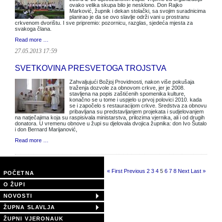
ovako velika skupa bilo je nesklono. Don Rajko
Marković, župnik i dekan stolački, sa svojim suradnicima
planirao je da se ovo slavlje održi vani u prostranu
crkvenom dvorištu. I sve pripremio: pozornicu, razglas, sjedeća mjesta za
svakoga člana.
Read more …
27.05.2013 17:59
SVETKOVINA PRESVETOGA TROJSTVA
Zahvaljujući Božjoj Providnosti, nakon više pokušaja
traženja dozvole za obnovom crkve, jer je 2008.
stavljena na popis zaštićenih spomenika kulture,
konačno se u tome i uspjelo u prvoj polovici 2010. kada
se i započelo s restauracijom crkve. Sredstva za obnovu
pribavljana su predstavljanjem projekata i sudjelovanjem
na natječajima koja su raspisivala ministarstva, prilozima vjernika, ali i od drugih
donatora. U vremenu obnove u župi su djelovala dvojica župnika: don Ivo Šutalo
i don Bernard Marijanović,
Read more …
Page 5 of 11
« First
Previous
2
3
4
5
6
7
8
Next
Last »
POČETNA
O ŽUPI
NOVOSTI
ŽUPNA SLAVLJA
ŽUPNI VJERONAUK