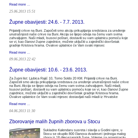
Read more …
25.06.2013 15:51
Župne obavijesti: 24.6. - 7.7. 2013.
Prijatelji crkve na Buni. Započeli smo akciju prikupljanja sredstava za uređenje
unutrašnjosti naše crkve na Buni. Akcija se lijepo odvija na čemu vam svima
zahvaljujem. Naši mladi, Isusovi poštari, dostavili su vam uplatnicu pomoću koje
se vi, kao članovi župne zajednice, možete uključiti u zajednički dovršetak
gradnje Kristova hrama. Ovakve uplatnice će Vam svaki mjesec
Read more …
09.06.2013 22:42
Župne obavijesti: 10.6. - 23.6. 2013.
Za župni list: Ljubica Rajić 10, Tomo Soldo 20 KM. Prijatelji crkve na Buni.
Započeli smo akciju prikupljanja sredstava za uređenje unutrašnjosti naše crkve
na Buni. Akcija se lijepo odvija na čemu vam svima zahvaljujem. Naši mladi,
Isusovi poštari, dostavili su vam uplatnicu pomoću koje se vi, kao članovi župne
zajednice, možete uključiti u zajednički dovršetak gradnje Kristova hrama.
Ovakve uplatnice će Vam svaki mjesec dostavljati naši mladi iz Hrvatske
Read more …
04.06.2013 11:30
Zborovanje malih župnih zborova u Stocu
Sukladno Kalendaru susreta i slavlja u Godini vjere, u
Stocu se okupilo 800 članova dvadeset i jednoga malog
zbora iz 18 dijecezanskih župa. Vrijeme za organizaciju