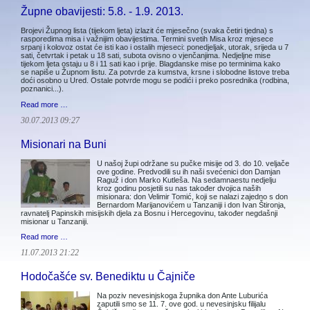
Župne obavijesti: 5.8. - 1.9. 2013.
Brojevi Župnog lista (tijekom ljeta) izlazit će mjesečno (svaka četiri tjedna) s
rasporedima misa i važnijim obavijestima. Termini svetih Misa kroz mjesece
srpanj i kolovoz ostat će isti kao i ostalih mjeseci: ponedjeljak, utorak, srijeda u 7
sati, četvrtak i petak u 18 sati, subota ovisno o vjenčanjima. Nedjeljne mise
tijekom ljeta ostaju u 8 i 11 sati kao i prije. Blagdanske mise po terminima kako
se napiše u Župnom listu. Za potvrde za kumstva, krsne i slobodne listove treba
doći osobno u Ured. Ostale potvrde mogu se podići i preko posrednika (rodbina,
poznanici...).
Read more …
30.07.2013 09:27
Misionari na Buni
U našoj župi održane su pučke misije od 3. do 10. veljače
ove godine. Predvodili su ih naši svećenici don Damjan
Raguž i don Marko Kutleša. Na sedamnaestu nedjelju
kroz godinu posjetili su nas također dvojica naših
misionara: don Velimir Tomić, koji se nalazi zajedno s don
Bernardom Marijanovićem u Tanzaniji i don Ivan Štironja,
ravnatelj Papinskih misijskih djela za Bosnu i Hercegovinu, također negdašnji
misionar u Tanzaniji.
Read more …
11.07.2013 21:22
Hodočašće sv. Benediktu u Čajniče
Na poziv nevesinjskoga župnika don Ante Luburića
zaputili smo se 11. 7. ove god. u nevesinjsku filijalu